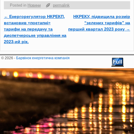
Posted in
Новини
permalink
←
Енергорегулятор НКРЕКП,
НКРЕКУ, підвищила розмір
Post navigation
встановив «поетапні»
“зелених тарифів” на
тарифи на передачу та
перший квартал 2023 року
→
диспетчерське управління на
2023-ий рік.
© 2026 -
Барвінок енергетична компанія