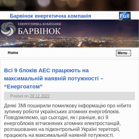
Барвінок енергетична компанія
Home
Menu ↓
Skip to primary content
Skip to secondary content
Всі 9 блоків АЕС працюють на
максимальній наявній потужності –
“Енергоатом”
Posted on
29.12.2022
Деякі ЗМІ поширили помилкову інформацію про нібито
зупинку роботи українських атомних енергоблоків.
Повідомляємо, що сьогодні, як і раніше, всі 9
енергоблоків вітчизняних атомних електростанцій,
розташованих на підконтрольній Україні території,
працюють на максимальній наявній потужності.