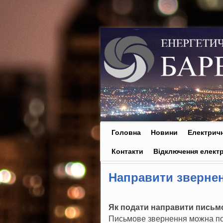
Skip to primary content
Skip to secondary content
Головна
Новини
Електричн
Контакти
Відключення електр
Направити звернен
Як подати направити письм
Письмове звернення можна по