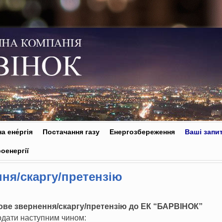
а ене́ргія
Постачання газу
Енергозбереження
Ваші запи
оенергії
ня/скаргу/претензію
ове звернення/скаргу/претензію до ЕК “БАРВІНОК”
дати наступним чином: