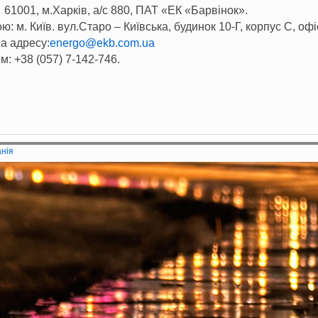
61001, м.Харків, а/с 880, ПАТ «ЕК «Барвінок».
ю: м. Київ. вул.С
таро – Київська, будинок 10-Г, корпус С, офі
на адресу:
energo@ekb.com.ua
: +38 (057) 7-142-746.
анія