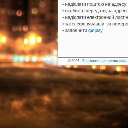
• надіслати поштою на адресу:
• особисто передати, за адресо
• надіслати електронний лист 
• зателефонувавши за номером
• заповнити
форму
© 2026 -
Барвінок енергетична комп