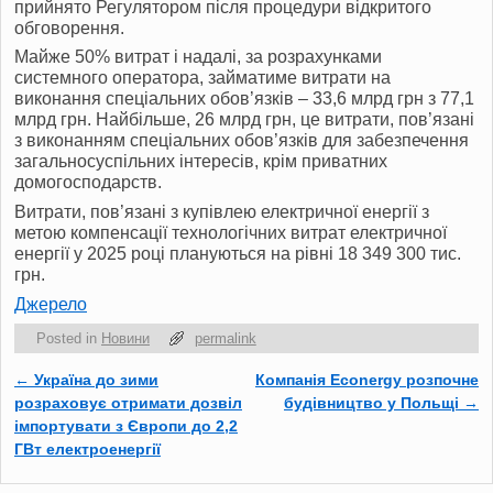
прийнято Регулятором після процедури відкритого
обговорення.
Майже 50% витрат і надалі, за розрахунками
системного оператора, займатиме витрати на
виконання спеціальних обов’язків – 33,6 млрд грн з 77,1
млрд грн. Найбільше, 26 млрд грн, це витрати, пов’язані
з виконанням спеціальних обов’язків для забезпечення
загальносуспільних інтересів, крім приватних
домогосподарств.
Витрати, пов’язані з купівлею електричної енергії з
метою компенсації технологічних витрат електричної
енергії у 2025 році плануються на рівні 18 349 300 тис.
грн.
Джерело
Posted in
Новини
permalink
←
Україна до зими
Компанія Econergy розпочне
Post navigation
розраховує отримати дозвіл
будівництво у Польщі
→
імпортувати з Європи до 2,2
ГВт електроенергії