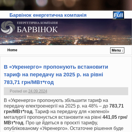
Барвінок енергетична компанія
Home
Menu ↓
Skip to primary content
Skip to secondary content
В «Укренерго» пропонують встановити
тариф на передачу на 2025 р. на рівні
783,71 грн/МВт*год
Posted on
24.09.2024
В «Укренерго» пропонують збільшити тариф на
передачу електроенергії на 2025 р. на 48% – до
783,71
грн/МВт*год
. Тариф на передачу для «зеленої»
металургії пропонується встановити на рівні
441,05 грн/
МВт*год
. Про це йдеться в проєкті тарифу,
опублікованому «Укренерго». Остаточне рішення буде