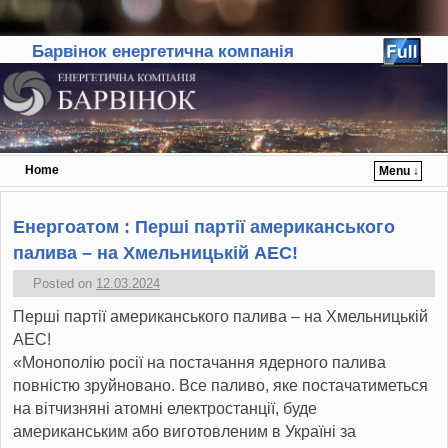
Барвінок енергетична компанія
Home
Menu ↓
Skip to primary content
Skip to secondary content
Енергоатом : Перші партії американського
палива – на Хмельницькій АЕС!
Posted on
12.03.2024
Перші партії американського палива – на Хмельницькій
АЕС!
«Монополію росії на постачання ядерного палива
повністю зруйновано. Все паливо, яке постачатиметься
на вітчизняні атомні електростанції, буде
американським або виготовленим в Україні за