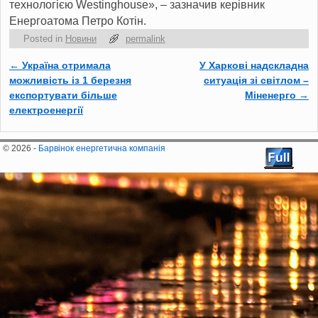
технологією Westinghouse», – зазначив керівник
Енергоатома Петро Котін.
Posted in
Новини
permalink
←
Україна отримала
У Харкові надскладна
Post navigation
можливість із 1 березня
ситуація зі світлом –
експортувати більше
Міненерго
→
електроенергії
© 2026 -
Барвінок енергетична компанія