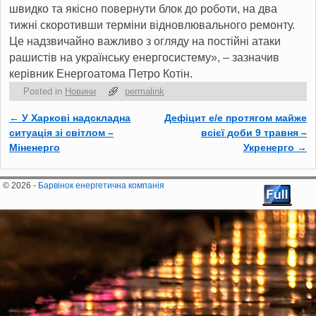
швидко та якісно повернути блок до роботи, на два
тижні скоротивши терміни відновлювального ремонту.
Це надзвичайно важливо з огляду на постійні атаки
рашистів на українську енергосистему», – зазначив
керівник Енергоатома Петро Котін.
Posted in
Новини
permalink
←
У Харкові надскладна
Дефіцит е/е протягом майже
Post navigation
ситуація зі світлом –
всієї доби 9 травня –
Міненерго
Укренерго
→
© 2026 -
Барвінок енергетична компанія