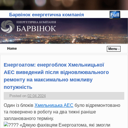
Барвінок енергетична компанія
Home
Menu ↓
Skip to primary content
Skip to secondary content
Енергоатом: енергоблок Хмельницької
АЕС виведений після відновлювального
ремонту на максимально можливу
потужність
Posted on
02.04.2024
Один із блоків
Хмельницька АЕС
було відремонтовано
та повернено в роботу на два тижні раніше
запланованого терміну.
«Дякую фахівцям Енергоатома, які змогли