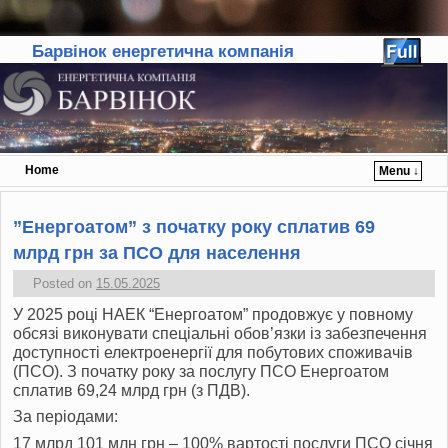
Барвінок енергетична компанія
Home
Menu ↓
Skip to primary content
Skip to secondary content
”Енергоатом” з початку року сплатив 69
млрд грн за ПСО для населення
Posted on
15.05.2025
У 2025 році НАЕК “Енергоатом” продовжує у повному
обсязі виконувати спеціальні обов’язки із забезпечення
доступності електроенергії для побутових споживачів
(ПСО). З початку року за послугу ПСО Енергоатом
сплатив 69,24 млрд грн (з ПДВ).
За періодами:
17 млрд 101 млн грн – 100% вартості послуги ПСО січня