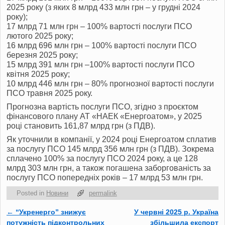
2025 року (з яких 8 млрд 433 млн грн – у грудні 2024
року);
17 млрд 71 млн грн – 100% вартості послуги ПСО
лютого 2025 року;
16 млрд 696 млн грн – 100% вартості послуги ПСО
березня 2025 року;
15 млрд 391 млн грн –100% вартості послуги ПСО
квітня 2025 року;
10 млрд 446 млн грн – 80% прогнозної вартості послуги
ПСО травня 2025 року.
Прогнозна вартість послуги ПСО, згідно з проєктом
фінансового плану АТ «НАЕК «Енергоатом», у 2025
році становить 161,87 млрд грн (з ПДВ).
Як уточнили в компанії, у 2024 році Енергоатом сплатив
за послугу ПСО 145 млрд 356 млн грн (з ПДВ). Зокрема
сплачено 100% за послугу ПСО 2024 року, а це 128
млрд 303 млн грн, а також погашена заборгованість за
послугу ПСО попередніх років – 17 млрд 53 млн грн.
Posted in
Новини
permalink
←
“Укренерго” знижує
У червні 2025 р. Україна
Post navigation
потужність підконтрольних
збільшила експорт