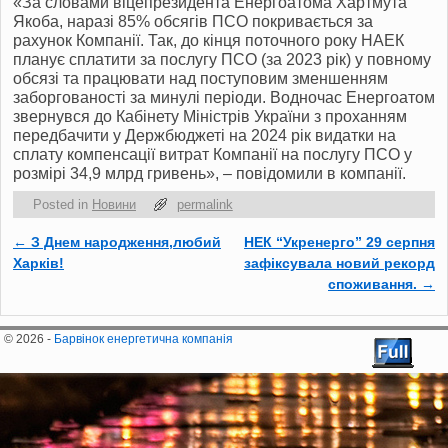
«За словами віцепрезидента Енергоатома Хартмута
Якоба, наразі 85% обсягів ПСО покривається за
рахунок Компанії. Так, до кінця поточного року НАЕК
планує сплатити за послугу ПСО (за 2023 рік) у повному
обсязі та працювати над поступовим зменшенням
заборгованості за минулі періоди. Водночас Енергоатом
звернувся до Кабінету Міністрів України з проханням
передбачити у Держбюджеті на 2024 рік видатки на
сплату компенсації витрат Компанії на послугу ПСО у
розмірі 34,9 млрд гривень», – повідомили в компанії.
Posted in
Новини
permalink
←
З Днем народження,любий
НЕК “Укренерго” 29 серпня
Post navigation
Харків!
зафіксувала новий рекорд
споживання.
→
© 2026 -
Барвінок енергетична компанія