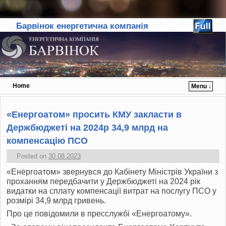
Барвінок енергетична компанія
Home
Menu ↓
Skip to primary content
Skip to secondary content
«Енергоатом» просить КМУ закласти в
Держбюджеті на 2024р 34,9 млрд на
компенсацію ПСО
Posted on
30.08.2023
«Енергоатом» звернувся до Кабінету Міністрів України з
проханням передбачити у Держбюджеті на 2024 рік
видатки на сплату компенсації витрат на послугу ПСО у
розмірі 34,9 млрд гривень.
Про це повідомили в пресслужбі «Енергоатому».