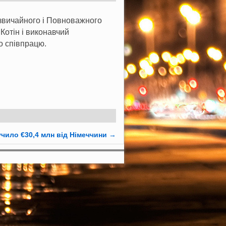
дзвичайного і Повноважного
Котін і виконавчий
о співпрацю.
лучило €30,4 млн від Німеччини
→