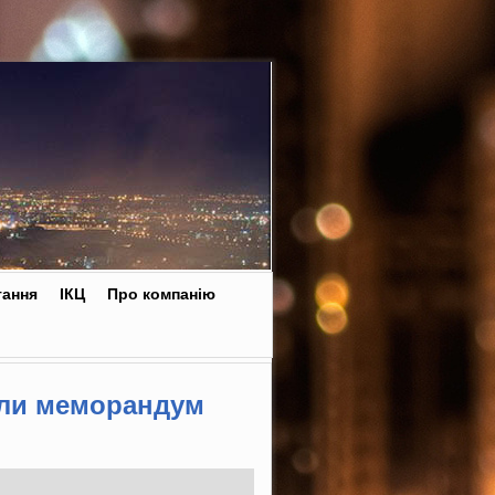
тання
ІКЦ
Про компанію
али меморандум