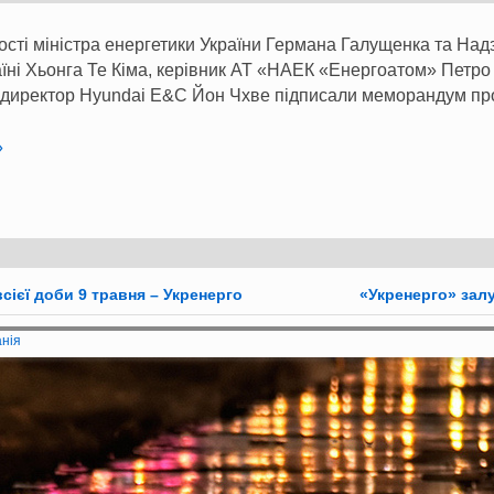
ності міністра енергетики України Германа Галущенка та На
їні Хьонга Те Кіма, керівник АТ «НАЕК «Енергоатом» Петро 
 директор Hyundai E&C Йон Чхве підписали меморандум пр
»
сієї доби 9 травня – Укренерго
​​«Укренерго» за
анія