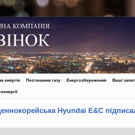
а ене́ргія
Постачання газу
Енергозбереження
Ваші запи
оенергії
деннокорейська Hyundai E&C підпис