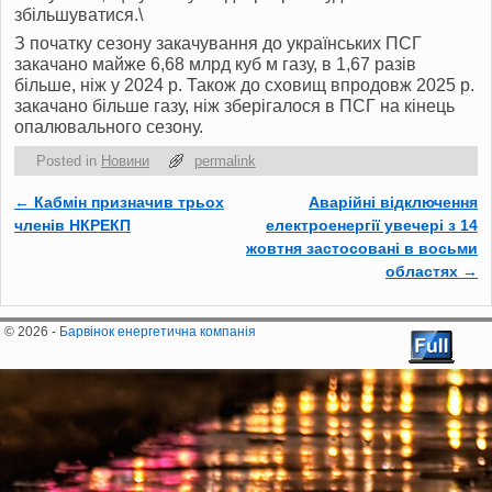
збільшуватися.\
З початку сезону закачування до українських ПСГ
закачано майже 6,68 млрд куб м газу, в 1,67 разів
більше, ніж у 2024 р. Також до сховищ впродовж 2025 р.
закачано більше газу, ніж зберігалося в ПСГ на кінець
опалювального сезону.
Posted in
Новини
permalink
←
Кабмін призначив трьох
Аварійні відключення
Post navigation
членів НКРЕКП
електроенергії увечері з 14
жовтня застосовані в восьми
областях
→
© 2026 -
Барвінок енергетична компанія