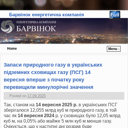
Барвінок енергетична компанія
Home
Menu ↓
Skip to primary content
Skip to secondary content
Запаси природного газу в українських
підземних сховищах газу (ПСГ) 14
вересня вперше з початку року
перевищили минулорічні значення
Posted on
17.09.2025
Так, станом на
14 вересня 2025 р.
в українських ПСГ
зберігалося 12,055 млрд куб м природного газу, в той
час як
14 вересня 2024
р. у сховищах було 12,05 млрд
куб м, на 0,05% або майже 5 млн куб м менше газу.
Очікується, що у наступні дні розрив буде