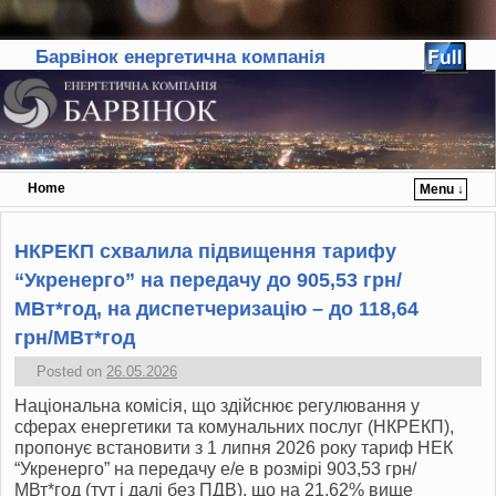
Барвінок енергетична компанія
Home
Menu ↓
Skip to primary content
Skip to secondary content
НКРЕКП схвалила підвищення тарифу
“Укренерго” на передачу до 905,53 грн/
МВт*год, на диспетчеризацію – до 118,64
грн/МВт*год
Posted on
26.05.2026
Національна комісія, що здійснює регулювання у
сферах енергетики та комунальних послуг (НКРЕКП),
пропонує встановити з 1 липня 2026 року тариф НЕК
“Укренерго” на передачу е/е в розмірі 903,53 грн/
МВт*год (тут і далі без ПДВ), що на 21,62% вище