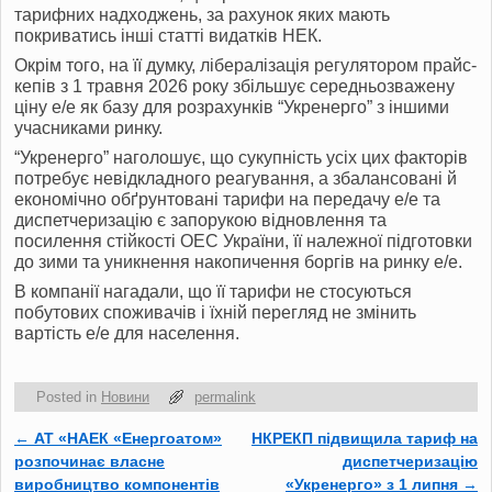
тарифних надходжень, за рахунок яких мають
покриватись інші статті видатків НЕК.
Окрім того, на її думку, лібералізація регулятором прайс-
кепів з 1 травня 2026 року збільшує середньозважену
ціну е/е як базу для розрахунків “Укренерго” з іншими
учасниками ринку.
“Укренерго” наголошує, що сукупність усіх цих факторів
потребує невідкладного реагування, а збалансовані й
економічно обґрунтовані тарифи на передачу е/е та
диспетчеризацію є запорукою відновлення та
посилення стійкості ОЕС України, її належної підготовки
до зими та уникнення накопичення боргів на ринку е/е.
В компанії нагадали, що її тарифи не стосуються
побутових споживачів і їхній перегляд не змінить
вартість е/е для населення.
Posted in
Новини
permalink
←
АТ «НАЕК «Енергоатом»
НКРЕКП підвищила тариф на
Post navigation
розпочинає власне
диспетчеризацію
виробництво компонентів
«Укренерго» з 1 липня
→