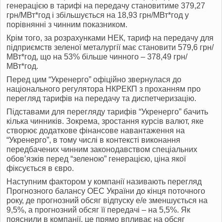
генерацією в тарифі на передачу становитиме 379,27
грн/МВт*год і збільшується на 18,93 грн/МВт*год у
порівнянні з чинним показником.
Крім того, за розрахунками НЕК, тариф на передачу для
підприємств зеленої металургії має становити 579,6 грн/
МВт*год, що на 53% більше чинного – 378,49 грн/
МВт*год.
Перед цим “Укренерго” офіційно звернулася до
національного регулятора НКРЕКП з проханням про
перегляд тарифів на передачу та диспетчеризацію.
Підставами для перегляду тарифів “Укренерго” бачить
кілька чинників. Зокрема, зростання курсів валют, яке
створює додаткове фінансове навантаження на
“Укренерго”, в тому числі в контексті виконання
передбачених чинним законодавством спеціальних
обов’язків перед “зеленою” генерацією, ціна якої
фіксується в євро.
Наступним фактором у компанії називають перегляд
Прогнозного балансу ОЕС України до кінця поточного
року, де прогнозний обсяг відпуску е/е зменшується на
9,5%, а прогнозний обсяг її передачі – на 5,5%. Як
пояснили в компанії, це прямо впливає на обсяг