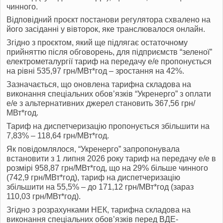
чинного.
Відповідний проєкт постанови регулятора схвалено на
його засіданні у вівторок, яке транслювалося онлайн.
Згідно з проєктом, який ще підлягає остаточному
прийняттю після обговорень, для підприємств “зеленої”
електрометалургії тариф на передачу е/е пропонується
на рівні 535,97 грн/МВт*год – зростання на 42%.
Зазначається, що оновлена тарифна складова на
виконання спеціальних обов’язків “Укренерго” з оплати
е/е з альтернативних джерел становить 367,56 грн/
МВт*год.
Тариф на диспетчеризацію пропонується збільшити на
7,83% – 118,64 грн/МВт*год.
Як повідомлялося, “Укренерго” запропонувала
встановити з 1 липня 2026 року тариф на передачу е/е в
розмірі 958,87 грн/МВт*год, що на 29% більше чинного
(742,9 грн/МВт*год), тариф на диспетчеризацію
збільшити на 55,5% – до 171,12 грн/МВт*год (зараз
110,03 грн/МВт*год).
Згідно з розрахунками НЕК, тарифна складова на
виконання спеціальних обов’язків перед ВДЕ-