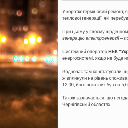
У короткотерміновий ремонт, я
теплової генерації, які перебу
При цьому у своєму щоденному
генерацію електроенергії – п
Системний оператор
НЕК “Ук
енергосистемі, якщо не буде н
Водночас там констатували, що
ж вплинули на рівень споживан
12:00, його показник був на 5
Також зазначається, що негода 
Чернігівській областях.