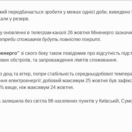
кий передбачається зробити у межах однієї доби, виведено 5
вали у резерв.
 оновленні в телеграм-каналі 26 жовтня Міненерго зазнач
отреби споживачів будуть повністю покриті.
ренерго”
зі свого боку також повідомив про відсутність під
ових обстрілів, та запроваждення лімітів споживання.
 дощ та вітер, попри стабільність середньодобової температ
ня електроенергії: добовий максимум 25 жовтня був зафікс
,6% вище, ніж максимум 24 жовтня.
залишила без світла 98 населених пунктів у Київській, Сумс