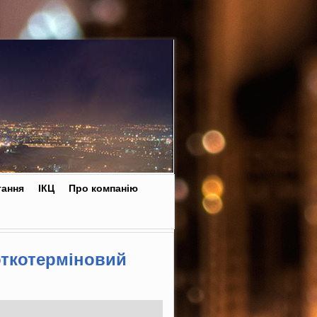
тання
ІКЦ
Про компанію
откотерміновий