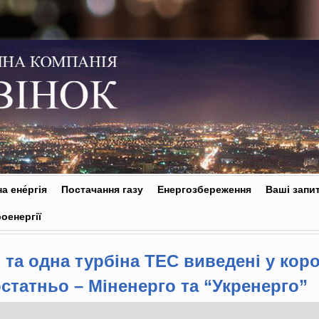
а ене́ргія
Постачання газу
Енергозбереження
Ваші запи
оенергії
в та одна турбіна ТЕС виведені у кор
статньо – Міненерго та “Укренерго”