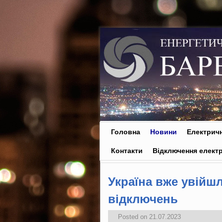
Skip to primary content
Skip to secondary content
Головна
Новини
Електричн
Контакти
Відключення електр
Україна вже увійшл
відключень
Posted on
21.07.2023