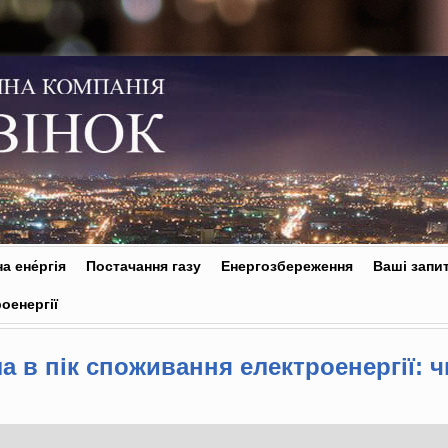
а ене́ргія
Постачання газу
Енергозбереження
Ваші запи
оенергії
а в пік споживання електроенергії: ч