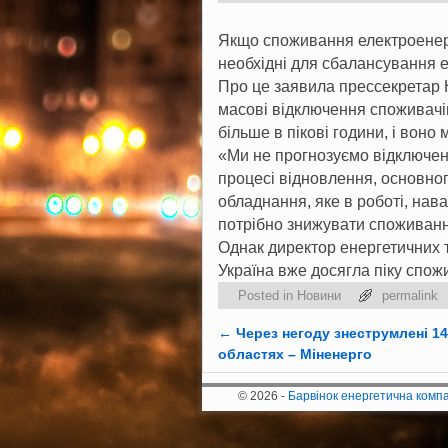
Якщо споживання електроенергії
необхідні для сбалансування 
Про це заявила прессекретар 
масові відключення споживачів
більше в пікові години, і воно
«Ми не прогнозуємо відключен
процесі відновлення, основно
обладнання, яке в роботі, нава
потрібно знижувати споживанн
Однак директор енергетичних 
Україна вже досягла піку спож
Posted in
Новини
permalink
←
Через негоду знеструмлені 14
Post navigation
областях – Міненерго
© 2026 -
Барвінок енергетична комп