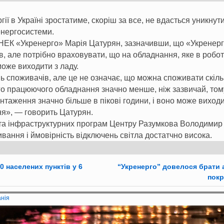
 в Україні зростатиме, скоріш за все, не вдасться уникнути 
енергосистеми.
НЕК «Укренерго» Марія Цатурян, зазначивши, що «Укренерг
, але потрібно враховувати, що на обладнання, яке в робо
 може виходити з ладу.
ь споживачів, але це не означає, що можна споживати скіль
го працюючого обладнання значно менше, ніж зазвичай, том
нтаження значно більше в пікові години, і воно може виходи
я», — говорить Цатурян.
та інфраструктурних програм Центру Разумкова Володимир
ивання і ймовірність відключень світла достатчно висока.
0 населених пунктів у 6
“Укренерго” довелося брати 
покр
анія