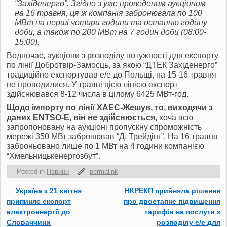
“Західенерго”. Згідно з уже проведеним аукціоном
на 16 травня, ця ж компанія забронювала по 100
МВт на перші чотири години та останню годину
доби, а також по 200 МВт на 7 годин доби (08:00-
15:00).
Водночас, аукціони з розподілу потужності для експорту
по лінії Добротвір-Замосць, за якою “ДТЕК Західенерго”
традиційно експортував е/е до Польщі, на 15-16 травня
не проводилися. У травні цією лінією експорт
здійснювався 8-12 числа в цілому 6425 МВт-год.
Щодо імпорту по лінії ХАЕС-Жешув, то, виходячи з
даних ENTSO-E, він не здійснюється,
хоча всю
запропоновану на аукціоні пропускну спроможність
мережі 350 МВт забронював “Д. Трейдінг”. На 16 травня
заброньовано лише по 1 МВт на 4 години компанією
“Хмельницькенергозбут”.
Posted in
Новини
permalink
←
Україна з 21 квітня
НКРЕКП прийняла рішення
Post navigation
припиняє експорт
про двоетапне підвищення
електроенергії до
тарифів на послуги з
Словаччини
розподілу е/е для