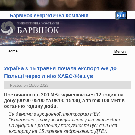
Барвінок енергетична компанія
Home
Menu ↓
Skip to primary content
Skip to secondary content
Україна з 15 травня почала експорт е/е до
Польщі через лінію ХАЕС-Жешув
Posted on
15.05.2023
Постачання по 200 МВт здійснюється 12 годин на
добу (00:00-05:00 та 08:00-15:00), а також 100 МВт в
останню годину доби.
За даними з аукціонної платформи НЕК
“Укренерго”, таку ж потужність у вказані години
на аукціоні з розподілу потужності цієї лінії для
експорту на 15 травня забронювало ДТЕК