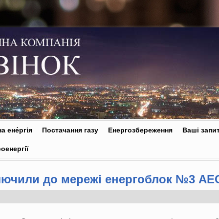
а ене́ргія
Постачання газу
Енергозбереження
Ваші запи
оенергії
лючили до мережі енергоблок №3 АЕ