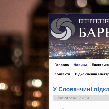
Skip to primary content
Skip to secondary content
Головна
Новини
Електричн
Контакти
Відключення електр
У Словаччині підк
Posted on
02.02.2023