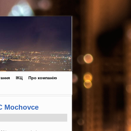
тання
ІКЦ
Про компанію
С Mochovce