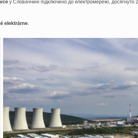
vce
у Словаччині підключено до електромережі, досягнуто 2
é elektrárne
.