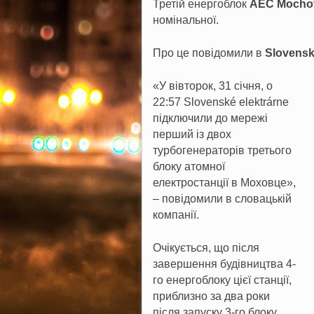
Третій енергоблок
АЕС Mocho
номінальної.
Про це повідомили в
Slovensk
«У вівторок, 31 січня, о
22:57 Slovenské elektrárne
підключили до мережі
перший із двох
турбогенераторів третього
блоку атомної
електростанції в Моховце»,
– повідомили в словацькій
компанії.
Очікується, що після
завершення будівництва 4-
го енергоблоку цієї станції,
приблизно за два роки
після запуску 3-го блоку,