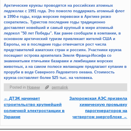
Арктические круизы
проводятся на российских атомных
ледоколах с 1991 года. Это помогло поддержать атомный флот
в 1990-е годы, когда морские перевозки в Арктике резко
сократились. Туристов последние годы традиционно
доставляет новейший и самый крупный в мире атомный
ледокол "50 лет Победы". Как ранее сообщали в компании, в
основном арктический туризм привлекает жителей США и
Европы, но в последние годы отмечается рост числа
представителей азиатских стран и россиян. Участники круиза
посещают острова архипелага Земля Франца-Иосифа со
знаменитыми птичьими базарами и лежбищами морских
животных, а на самом полюсе желающим предлагают купание в
проруби в воде Северного Ледовитого океана. Стоимость
круиза составляет более $25 тыс. на человека.
Posted in
Новини
permalink
←
ДТЭК начинает
Запорожская АЭС призвела
Post navigation
строительство крупнейшей
химическую промывку
солнечной электростанции в
парогенераторов на
Украине
четвертом энергоблоке
→