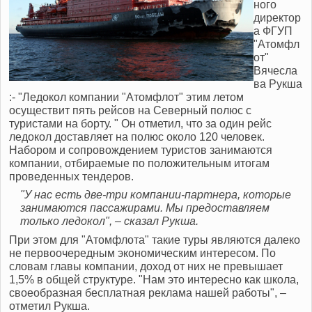
ного
директор
а ФГУП
"Атомфл
от"
Вячесла
ва Рукша
:- "Ледокол компании "Атомфлот" этим летом
осуществит пять рейсов на Северный полюс с
туристами на борту. " Он отметил, что за один рейс
ледокол доставляет на полюс около 120 человек.
Набором и сопровождением туристов занимаются
компании, отбираемые по положительным итогам
проведенных тендеров.
"У нас есть две-три компании-партнера, которые
занимаются пассажирами. Мы предоставляем
только ледокол", – сказал Рукша.
При этом для "Атомфлота" такие туры являются далеко
не первоочередным экономическим интересом. По
словам главы компании, доход от них не превышает
1,5% в общей структуре. "Нам это интересно как школа,
своеобразная бесплатная реклама нашей работы", –
отметил Рукша.