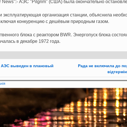
 News":- АЭС "Pilgrim" (США) была окончательно остановле
 и эксплуатирующая организация станции, объяснила необх
включая конкуренцию с дешёвым природным газом.
ственного блока с реактором BWR. Энергопуск блока состоя
чалась в декабре 1972 года.
 АЭС выведен в плановый
Рада не включила до по
відтермін
анія