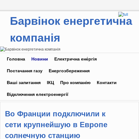
Барвінок енергетична
компанія
Skip to primary content
Skip to secondary content
Головна
Новини
Електрична ене́ргія
Постачання газу
Енергозбереження
Ваші запитання
ІКЦ
Про компанію
Контакти
Відключення електроенергії
Во Франции подключили к
сети крупнейшую в Европе
солнечную станцию