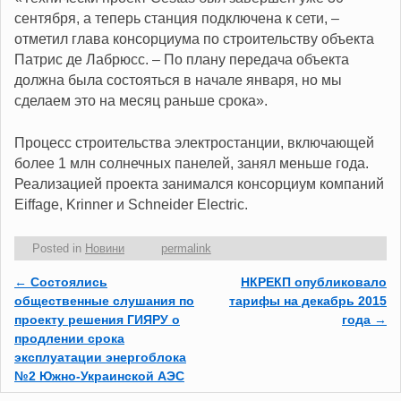
сентября, а теперь станция подключена к сети, –
отметил глава консорциума по строительству объекта
Патрис де Лабрюсс. – По плану передача объекта
должна была состояться в начале января, но мы
сделаем это на месяц раньше срока».
Процесс строительства электростанции, включающей
более 1 млн солнечных панелей, занял меньше года.
Реализацией проекта занимался консорциум компаний
Eiffage, Krinner и Schneider Electric.
Posted in
Новини
permalink
←
Состоялись
НКРЕКП опубликовало
Post navigation
общественные слушания по
тарифы на декабрь 2015
проекту решения ГИЯРУ о
года
→
продлении срока
эксплуатации энергоблока
№2 Южно-Украинской АЭС