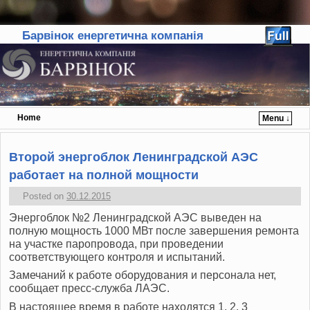
Барвінок енергетична компанія
Home
Menu ↓
Skip to primary content
Skip to secondary content
Второй энергоблок Ленинградской АЭС
работает на полной мощности
Posted on
30.12.2015
Энергоблок №2 Ленинградской АЭС выведен на
полную мощность 1000 МВт после завершения ремонта
на участке паропровода, при проведении
соответствующего контроля и испытаний.
Замечаний к работе оборудования и персонала нет,
сообщает пресс-служба ЛАЭС.
В настоящее время в работе находятся 1, 2, 3