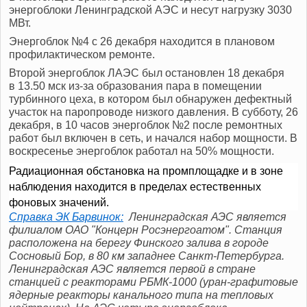
энергоблоки Ленинградской АЭС и несут нагрузку 3030
МВт.
Энергоблок №4 с 26 декабря находится в плановом
профилактическом ремонте.
Второй энергоблок ЛАЭС был остановлен 18 декабря
в 13.50 мск из-за образования пара в помещении
турбинного цеха, в котором был обнаружен дефектный
участок на паропроводе низкого давления. В субботу, 26
декабря, в 10 часов энергоблок №2 после ремонтных
работ был включен в сеть, и начался набор мощности. В
воскресенье энергоблок работал на 50% мощности.
Радиационная обстановка на промплощадке и в зоне
наблюдения находится в пределах естественных
фоновых значений.
Справка ЭК Барвинок:
Ленинградская АЭС
является
филиалом ОАО "Концерн Росэнергоатом". Станция
расположена на берегу Финского залива в городе
Сосновый Бор, в 80 км западнее Санкт-Петербурга.
Ленинградская АЭС является первой в стране
станцией с реакторами РБМК-1000 (уран-графитовые
ядерные реакторы канального типа на тепловых