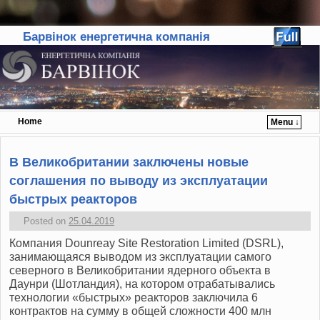
Барвінок енергетична компанія
Home
Menu ↓
Skip to primary content
Skip to secondary content
В Великобритании заключены новые
соглашения по выводу из эксплуатации
быстрых реакторов
Posted on
25.04.2019
Компания Dounreay Site Restoration Limited (DSRL),
занимающаяся выводом из эксплуатации самого
северного в Великобритании ядерного объекта в
Даунри (Шотландия), на котором отрабатывались
технологии «быстрых» реакторов заключила 6
контрактов на сумму в общей сложности 400 млн