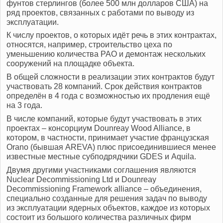
фунтов стерлингов (более 500 млн долларов США) на
ряд проектов, связанных с работами по выводу из
эксплуатации.
К числу проектов, о которых идёт речь в этих контрактах,
относятся, например, строительство цеха по
уменьшению количества РАО и демонтаж нескольких
сооружений на площадке объекта.
В общей сложности в реализации этих контрактов будут
участвовать 28 компаний. Срок действия контрактов
определён в 4 года с возможностью их продления ещё
на 3 года.
В числе компаний, которые будут участвовать в этих
проектах – консорциум Dounreay Wood Alliance, в
котором, в частности, принимает участие французская
Orano (бывшая AREVA) плюс присоединившиеся менее
известные местные субподрядчики GDES и Aquila.
Двумя другими участниками соглашения являются
Nuclear Decommissioning Ltd и Dounreay
Decommissioning Framework alliance – объединения,
специально созданные для решения задач по выводу
из эксплуатации ядерных объектов, каждое из которых
состоит из большого количества различных фирм