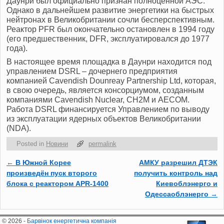
Даунри был официально признан полноценной АЭС.
Однако в дальнейшем развитие энергетики на быстрых
нейтронах в Великобритании сочли бесперспективным.
Реактор PFR был окончательно остановлен в 1994 году
(его предшественник, DFR, эксплуатировался до 1977
года).
В настоящее время площадка в Даунри находится под
управлением DSRL – дочернего предприятия
компанией Cavendish Dounreay Partnership Ltd, которая,
в свою очередь, является консорциумом, созданным
компаниями Cavendish Nuclear, CH2M и AECOM.
Работа DSRL финансируется Управлением по выводу
из эксплуатации ядерных объектов Великобритании
(NDA).
Posted in
Новини
permalink
←
В Южной Корее
АМКУ разрешил ДТЭК
Post navigation
произведён пуск второго
получить контроль над
блока с реактором APR-1400
Киевоблэнерго и
Одессаоблэнерго
→
© 2026 -
Барвінок енергетична компанія