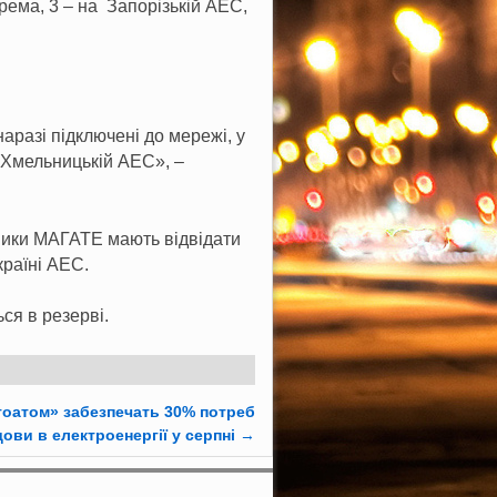
рема, 3 – на Запорізькій АЕС,
аразі підключені до мережі, у
а Хмельницькій АЕС», –
ники МАГАТЕ мають відвідати
країні АЕС.
ся в резерві.
гоатом» забезпечать 30% потреб
ови в електроенергії у серпні
→