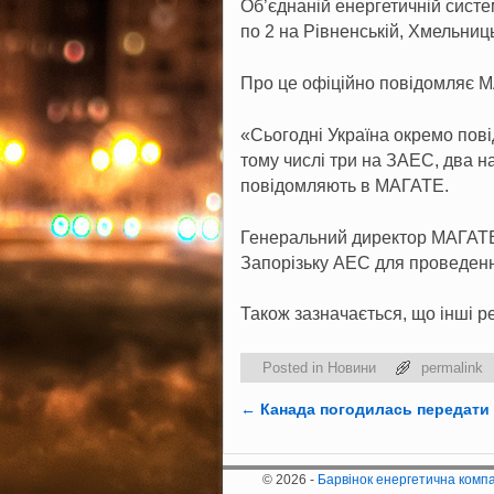
Об’єднаній енергетичній систе
по 2 на Рівненській, Хмельниц
Про це офіційно повідомляє МА
«Сьогодні Україна окремо пові
тому числі три на ЗАЕС, два н
повідомляють в МАГАТЕ.
Генеральний директор МАГАТЕ 
Запорізьку АЕС для проведення
Також зазначається, що інші 
Posted in
Новини
permalink
←
Канада погодилась передати 
Post navigation
© 2026 -
Барвінок енергетична комп