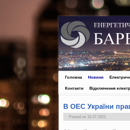
Skip to primary content
Skip to secondary content
Головна
Новини
Електричн
Контакти
Відключення електр
В ОЕС України пра
Posted on
15.07.2022