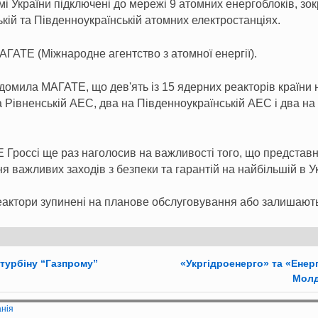
мі України підключені до мережі 9 атомних енергоблоків, зок
ькій та Південноукраїнській атомних електростанціях.
ГАТЕ (Міжнародне агентство з атомної енергії).
домила МАГАТЕ, що дев'ять із 15 ядерних реакторів країни н
а Рівненській АЕС, два на Південноукраїнській АЕС і два н
Гроссі ще раз наголосив на важливості того, що представ
 важливих заходів з безпеки та гарантій на найбільшій в У
реактори зупинені на планове обслуговування або залишають
турбіну “Газпрому”
«Укргідроенерго» та «Енер
Молд
анія