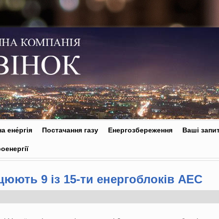
а ене́ргія
Постачання газу
Енергозбереження
Ваші запи
оенергії
цюють 9 із 15-ти енергоблоків АЕС