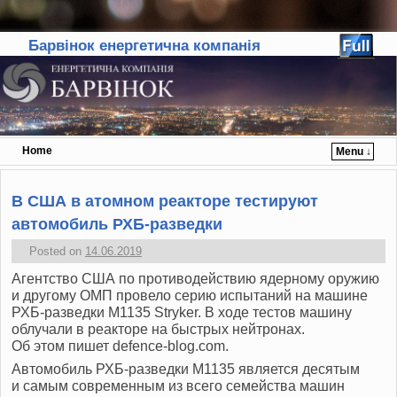
Барвінок енергетична компанія
Home
Menu ↓
Skip to primary content
Skip to secondary content
В США в атомном реакторе тестируют
автомобиль РХБ-разведки
Posted on
14.06.2019
Агентство США по противодействию ядерному оружию
и другому ОМП провело серию испытаний на машине
РХБ-разведки M1135 Stryker. В ходе тестов машину
облучали в реакторе на быстрых нейтронах.
Об этом пишет defence-blog.com.
Автомобиль РХБ-разведки M1135 является десятым
и самым современным из всего семейства машин