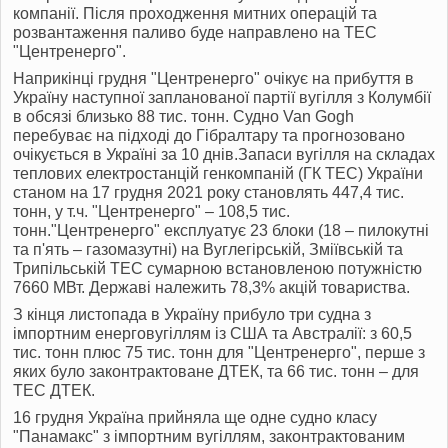
компанії. Після проходження митних операцій та
розвантаження паливо буде направлено на ТЕС
"Центренерго".
Наприкінці грудня "Центренерго" очікує на прибуття в
Україну
наступної запланованої партії вугілля з Колумбії
в обсязі близько 88 тис. тонн.
Судно Van Gogh
перебуває на підході до Гібралтару та прогнозовано
очікується в Україні за 10 днів.Запаси вугілля на складах
теплових електростанцій генкомпаній (ГК ТЕС) України
станом на 17 грудня 2021 року становлять 447,4 тис.
тонн, у т.ч. "Центренерго" – 108,5 тис.
тонн."Центренерго" експлуатує 23 блоки (18 – пилокутні
та п'ять – газомазутні) на Вуглегірській, Зміївській та
Трипільській ТЕС сумарною встановленою потужністю
7660 МВт. Державі належить 78,3% акцій товариства.
З кінця листопада в Україну прибуло три судна з
імпортним енерговугіллям із США та Австралії: з 60,5
тис. тонн плюс 75 тис. тонн для "Центренерго", перше з
яких було законтрактоване ДТЕК, та 66 тис. тонн – для
ТЕС ДТЕК.
16 грудня Україна прийняла ще одне судно класу
"Панамакс" з імпортним вугіллям, законтрактованим