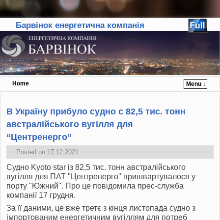
Барвінок енергетична компанія
Home
Menu ↓
Skip to primary content
Skip to secondary content
В Україну прибуло судно с 82,5 тис. тонн
австралійського вугілля для
“Центренерго”
Posted on
17.12.2021
Судно Kyoto star із 82,5 тис. тонн австралійського
вугілля для ПАТ "Центренерго" пришвартувалося у
порту "Южний". Про це повідомила прес-служба
компанії 17 грудня.
За її даними, це вже третє з кінця листопада судно з
імпортованим енергетичним вугіллям для потреб