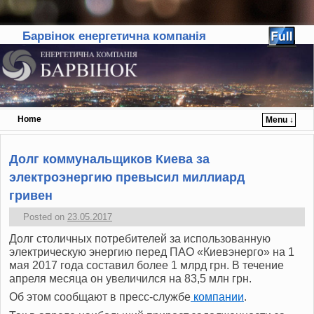
Барвінок енергетична компанія
Home
Menu ↓
Skip to primary content
Skip to secondary content
Долг коммунальщиков Киева за
электроэнергию превысил миллиард
гривен
Posted on
23.05.2017
Долг столичных потребителей за использованную
электрическую энергию перед
ПАО
«Киевэнерго» на 1
мая 2017 года составил более 1 млрд грн. В течение
апреля месяца он увеличился на 83,5 млн грн.
Об этом сообщают в пресс-службе
компании
.