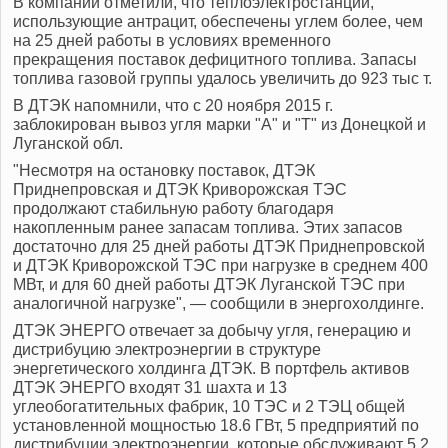
В компании отметили, что теплоэлектростанции,
использующие антрацит, обеспечены углем более, чем
на 25 дней работы в условиях временного
прекращения поставок дефицитного топлива. Запасы
топлива газовой группы удалось увеличить до 923 тыс т.
В ДТЭК напомнили, что с 20 ноября 2015 г.
заблокирован вывоз угля марки "А" и "Т" из Донецкой и
Луганской обл.
"Несмотря на остановку поставок, ДТЭК
Приднепровская и ДТЭК Криворожская ТЭС
продолжают стабильную работу благодаря
накопленным ранее запасам топлива. Этих запасов
достаточно для 25 дней работы ДТЭК Приднепровской
и ДТЭК Криворожской ТЭС при нагрузке в среднем 400
МВт, и для 60 дней работы ДТЭК Луганской ТЭС при
аналогичной нагрузке", — сообщили в энергохолдинге.
ДТЭК ЭНЕРГО отвечает за добычу угля, генерацию и
дистрибуцию электроэнергии в структуре
энергетического холдинга ДТЭК. В портфель активов
ДТЭК ЭНЕРГО входят 31 шахта и 13
углеобогатительных фабрик, 10 ТЭС и 2 ТЭЦ общей
установленной мощностью 18.6 ГВт, 5 предприятий по
дистрибуции электроэнергии, которые обслуживают 5.2