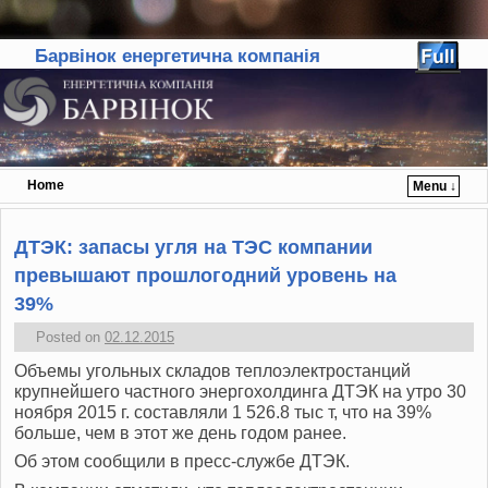
Барвінок енергетична компанія
Home
Menu ↓
Skip to primary content
Skip to secondary content
ДТЭК: запасы угля на ТЭС компании
превышают прошлогодний уровень на
39%
Posted on
02.12.2015
Объемы угольных складов теплоэлектростанций
крупнейшего частного энергохолдинга ДТЭК на утро 30
ноября 2015 г. составляли 1 526.8 тыс т, что на 39%
больше, чем в этот же день годом ранее.
Об этом сообщили в пресс-службе ДТЭК.