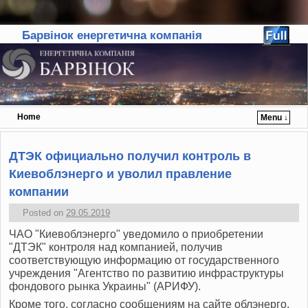
Барвінок енергетична компанія
Home
Menu ↓
Skip to primary content
Skip to secondary content
ДТЭК официально получил контроль в
Киевоблэнерго и уволил правление
компании
Posted on
29.05.2019
ЧАО "Киевоблэнерго" уведомило о приобретении
"ДТЭК" контроля над компанией, получив
соответствующую информацию от государственного
учреждения "Агентство по развитию инфраструктуры
фондового рынка Украины" (АРИФУ).
Кроме того, согласно сообщениям на сайте облэнерго,