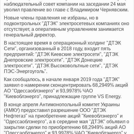
наблюдательный совет компании на заседании 24 мая
уволил правление во главе с Владимиром Чернявским.
Новые члены правления не избраны, но в
подконтрольных "ДТЭК" электросетевых компаниях оно
отсутствует, а оперативным управлением занимается
генеральный директор.
В настоящее время в операционный холдинг "ДТЭК
Сети", организованный в 2018 году, входит пять
предприятий: "ДТЭК Киевские электросети", "ДТЭК
Днепровские электросети", "ДТЭК Донецкие
электросети", "ДТЭК Высоковольтные сети", "ДТЭК
ПЭС-Энергоуголь".
Как сообщалось, в начале января 2019 года "ДТЭК"
заявил о намерении сконцентрировать 68,2949% акций
АО "Одессаоблэнерго" и 93,9978% ЧАО
"Киевоблэнерго", принадлежащие группе VS Energy.
В конце апреля Антимонопольный комитет Украины
(АМКУ) предоставил разрешение ООО "ДТЭК
Нефтегаз" на приобретение акций "Киевоблэнерго" и
"Одессаоблэнерго", а в середине мая "ДТЭК" объявил о
закрытии сделки по приобретению 68,2949% акций АО
"Одессаоблэнерго" и 93,9978% ЧАО "Киевоблэнерго" у