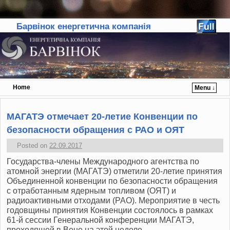
Барвінок енергетична компанія
Home
Menu ↓
Skip to primary content
Skip to secondary content
МАГАТЭ отмечает 20-летие Конвенции по
безопасности обращения с РАО и ОЯТ
Posted on
22.09.2017
Государства-члены Международного агентства по
атомной энергии (МАГАТЭ) отметили 20-летие принятия
Объединенной конвенции по безопасности обращения
с отработанным ядерным топливом (ОЯТ) и
радиоактивными отходами (РАО). Мероприятие в честь
годовщины принятия Конвенции состоялось в рамках
61-й сессии Генеральной конференции МАГАТЭ,
проходящей в Вене на этой неделе.