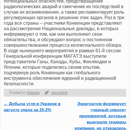
потенциальных опасностей, предотвращение
радиологических аварий и смягчение их последствий в
случае их возникновения, а также регламентирует роль
регулирующих органов в решении этих задач. Раз в три
года все страны – участники Конвенции представляют
на рассмотрение Национальные доклады, в которых
информируют о том, как они выполняют свои
обязательства, и обсуждают вопрос о постоянном
совершенствовании процесса коллегиального обзора.
В ходе нынешнего мероприятия в рамках 61-й сессии
Генеральной конференции МАГАТЭ выступили
представители Ганы, Канады, Кубы, Финляндии и
Японии, которые поделились своим опытом,
подчеркнув роль Конвенции как глобального
инструмента обеспечения ядерной и радиационной
безопасности.
Posted in
Новини
permalink
←
Добыча угля в Украине в
Энергоатом формирует
Post navigation
августе упала на 25,2%
«черный список»
предприятий, которые
выиграли тендеры
компании, но отказались