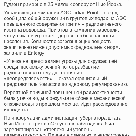
Гудзон примерно в 25 милях к северу от Нью-Йорка.
Управляющая компания АЭС Indian Point, Entergy,
сообщила об обнаружении в грунтовых водах на АЭС
повышенного содержания трития – радиоактивного
изотопа водорода. При этом в компании заверили,
что утечка не угрожает здоровью и безопасности
населения. Количество загрязняющих веществ
значительно ниже допустимых федеральных норм,
заявили в Entergy:
«Утечка не представляет угрозы для окружающей
среды, поскольку речной поток разбавляет
радиоактивную воду до состояния
«неопределяемости», – сказал официальный
представитель Комиссии по ядерному регулированию.
Вероятной причиной повышенной радиоактивности
была утечка воды в результате сбоев в механической
откачке воды в прошлом месяце. Идет расследование
инцидента.
По информации администрации губернатора штата
Нью-Йорк, в трех из 40 пунктов наблюдения был
зарегистрирован «тревожный уровень
радиоактивности». Причем в одном из пунктов уровень