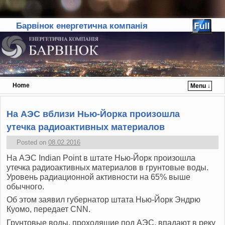
Барвінок енергетична компанія
Home
Menu ↓
Skip to primary content
Skip to secondary content
На АЭС вблизи Нью-Йорка произошла
утечка радиоактивных материалов
Posted on
08.02.2016
На АЭС Indian Point в штате Нью-Йорк произошла
утечка радиоактивных материалов в грунтовые воды.
Уровень радиационной активности на 65% выше
обычного.
Об этом заявил губернатор штата Нью-Йорк Эндрю
Куомо, передает CNN.
Грунтовые воды, проходящие под АЭС, впадают в реку