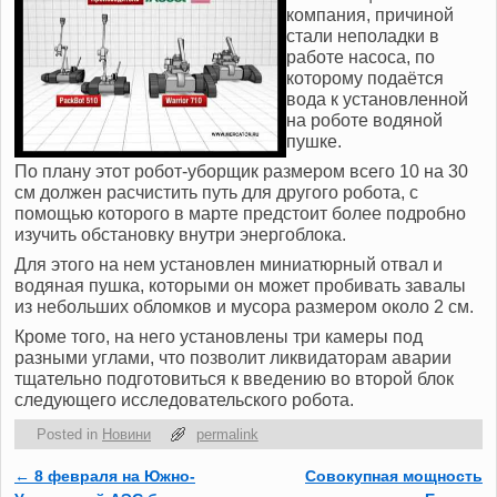
компания, причиной
стали неполадки в
работе насоса, по
которому подаётся
вода к установленной
на роботе водяной
пушке.
По плану этот робот-уборщик размером всего 10 на 30
см должен расчистить путь для другого робота, с
помощью которого в марте предстоит более подробно
изучить обстановку внутри энергоблока.
Для этого на нем установлен миниатюрный отвал и
водяная пушка, которыми он может пробивать завалы
из небольших обломков и мусора размером около 2 см.
Кроме того, на него установлены три камеры под
разными углами, что позволит ликвидаторам аварии
тщательно подготовиться к введению во второй блок
следующего исследовательского робота.
Posted in
Новини
permalink
←
8 февраля на Южно-
Совокупная мощность
Post navigation