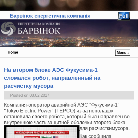
Барвінок енергетична компанія
Home
Menu ↓
Skip to primary content
Skip to secondary content
На втором блоке АЭС Фукусима-1
сломался робот, направленный на
расчистку мусора
Posted on
08.02.2017
Компания-оператор аварийной АЭС "Фукусима-1"
"Tokyo Electric Power" (TEPCO) из-за неполадок
остановила своего робота, который был направлен во
внутреннюю часть защитной оболочки второго блока
для расчистки
мусора.
Как сообщила