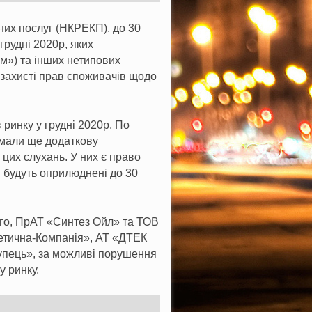
них послуг (НКРЕКП), до 30
грудні 2020р, яких
ям») та інших нетипових
 захисті прав споживачів щодо
ринку у грудні 2020р. По
имали ще додаткову
цих слухань. У них є право
і будуть оприлюднені до 30
го, ПрАТ «Синтез Ойл» та ТОВ
етична-Компанія», АТ «ДТЕК
упець», за можливі порушення
у ринку.