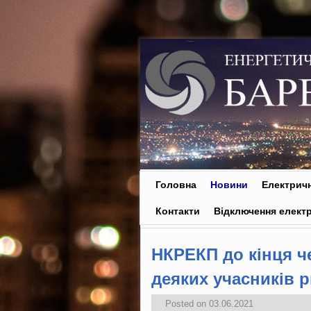
Skip to primary content
Skip to secondary content
Головна
Новини
Електричн
Контакти
Відключення електр
НКРЕКП до кінця ч
деяких учасників р
Posted on
03.06.2021