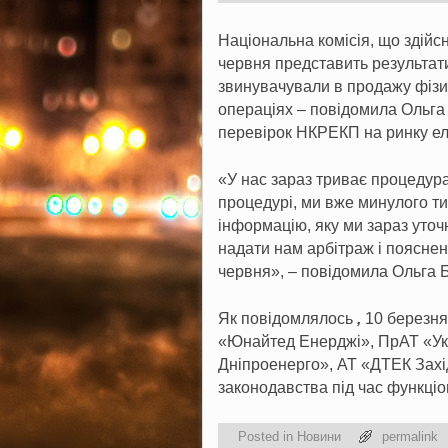
Національна комісія, що здій
червня представить результати 
звинувачували в продажу фізичн
операціях – повідомила Ольга
перевірок НКРЕКП на ринку ел
«У нас зараз триває процедура
процедурі, ми вже минулого т
інформацію, яку ми зараз уточ
надати нам арбітраж і пояснен
червня», – повідомила Ольга Б
Як повідомлялось
,
10 березня
«Юнайтед Енерджі», ПрАТ «Укр
Дніпроенерго», АТ «ДТЕК Захі
законодавства під час функці
Posted in
Новини
permalink