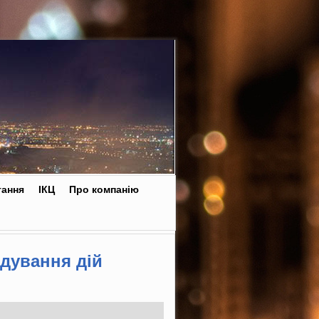
тання
ІКЦ
Про компанію
ідування дій