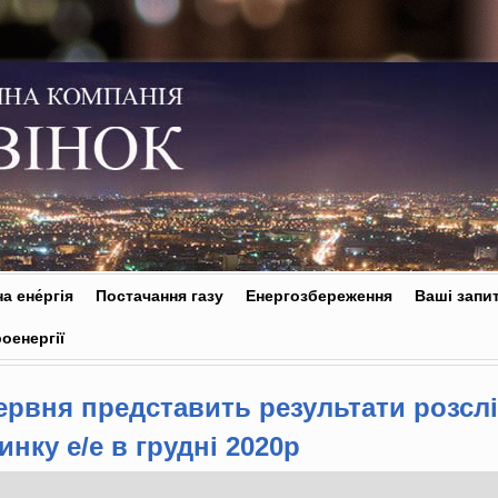
а ене́ргія
Постачання газу
Енергозбереження
Ваші запи
оенергії
ервня представить результати розсл
инку е/е в грудні 2020р