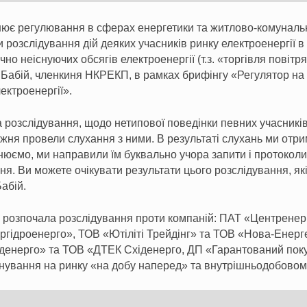
снює регулювання в сферах енергетики та житлово-комуналь
розслідування дій деяких учасників ринку електроенергії в 
о неіснуючих обсягів електроенергії (т.з. «торгівля повітр
 Бабій, членкиня НКРЕКП, в рамках брифінгу «Регулятор на
ектроенергії».
 розслідування, щодо нетипової поведінки певних учасників 
ижня провели слухання з ними. В результаті слухань ми отр
нюємо, ми направили їм буквально учора запити і протоколи 
ня. Ви можете очікувати результати цього розслідування, як
абій.
 розпочала розслідування проти компаній: ПАТ «Центренер
гідроенерго», ТОВ «Ютіліті Трейдінг» та ТОВ «Нова-Енерг
денерго» та ТОВ «ДТЕК Східенерго, ДП «Гарантований пок
онування на ринку «на добу наперед» та внутрішньодобовом