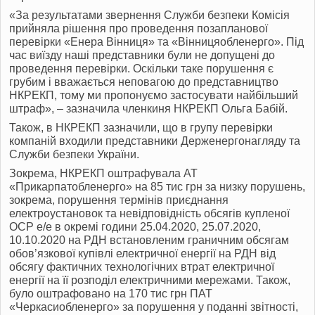
«За результатами звернення Служби безпеки Комісія
прийняла рішення про проведення позапланової
перевірки «Енера Вінниця» та «Вінницяобленерго». Під
час виїзду наші представники були не допущені до
проведення перевірки. Оскільки таке порушення є
грубим і вважається неповагою до представництво
НКРЕКП, тому ми пропонуємо застосувати найбільший
штраф», – зазначила членкиня НКРЕКП Ольга Бабій.
Також, в НКРЕКП зазначили, що в групу перевірки
компаній входили представники Держенергонагляду та
Служби безпеки України.
Зокрема, НКРЕКП оштрафувала АТ
«Прикарпатобленерго» на 85 тис грн за низку порушень,
зокрема, порушення термінів приєднання
електроустановок та невідповідність обсягів купленої
ОСР е/е в окремі години 25.04.2020, 25.07.2020,
10.10.2020 на РДН встановленим граничним обсягам
обов’язкової купівлі електричної енергії на РДН від
обсягу фактичних технологічних втрат електричної
енергії на її розподіл електричними мережами. Також,
було оштрафовано на 170 тис грн ПАТ
«Черкасиобленерго» за порушення у поданні звітності,