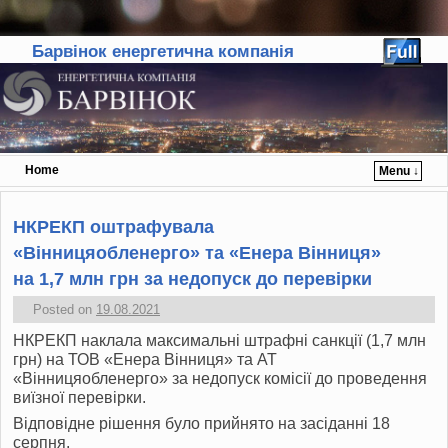
Барвінок енергетична компанія
Home
Menu ↓
Skip to primary content
Skip to secondary content
НКРЕКП оштрафувала
«Вінницяобленерго» та «Енера Вінниця»
на 1,7 млн грн за недопуск до перевірки
Posted on
19.08.2021
НКРЕКП наклала максимальні штрафні санкції (1,7 млн
грн) на ТОВ «Енера Вінниця» та АТ
«Вінницяобленерго» за недопуск комісії до проведення
виїзної перевірки.
Відповідне рішення було прийнято на засіданні 18
серпня.