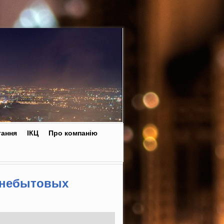
тання
ІКЦ
Про компанію
 небытовых