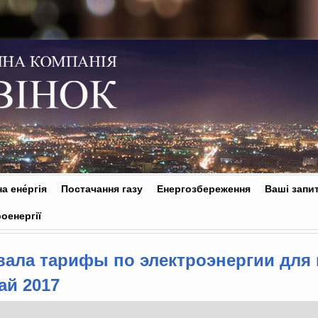
а ене́ргія
Постачання газу
Енергозбереження
Ваші запи
оенергії
ала тарифы по электроэнергии для
ай 2017