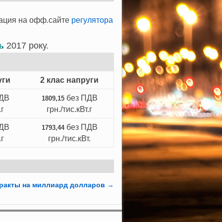
мация на офф.сайте
регулятора
ь
2017 року.
уги
2 клас напруги
ПДВ
без ПДВ
1809,15
.г
грн./тис.кВт.г
ПДВ
без ПДВ
1793,44
.г
грн./тис.кВт.
тракты на миллиард долларов
→