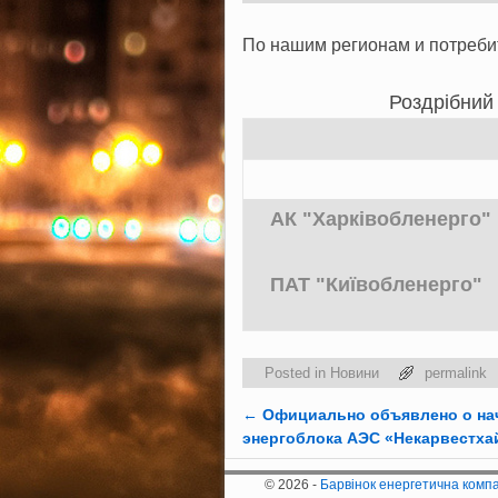
По нашим регионам и потреби
Роздр
i
бний
АК "Харківобленерго"
ПАТ "Київобленерго"
Posted in
Новини
permalink
←
Официально объявлено о нач
Post navigation
энергоблока АЭС «Некарвестхай
© 2026 -
Барвінок енергетична комп