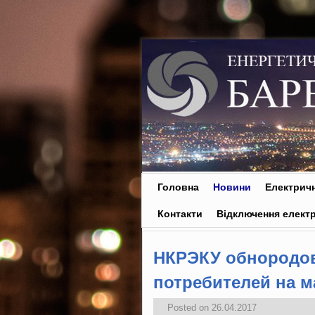
Skip to primary content
Skip to secondary content
Головна
Новини
Електричн
Контакти
Відключення електр
НКРЭКУ обнородов
потребителей на м
Posted on
26.04.2017