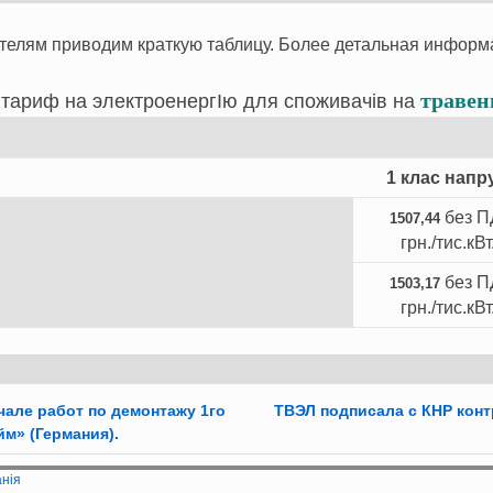
телям приводим краткую таблицу. Более детальная инфор
травен
 тариф на электроенерг
I
ю для споживач
i
в на
1 клас напр
без 
1507,44
грн./тис.кВт
без 
1503,17
грн./тис.кВт
але работ по демонтажу 1го
ТВЭЛ подписала с КНР кон
м» (Германия).
анія