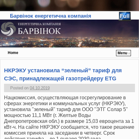
Барвінок енергетична компанія
Home
Menu ↓
Skip to primary content
Skip to secondary content
НКРЭКУ установила “зеленый” тариф для
СЭС, принадлежащей газотрейдеру ETG
Posted on
04.10.2019
Нацкомиссия, осуществляющая госрегулирование в
сферах энергетики и коммунальных услуг (НКРЭКУ),
установила "зеленый" тариф для ООО "ЭТГ Солар 5"
мощностью 11,1 МВт (г. Желтые Воды
Днепропетровская обл.) в размере 15,03 евроцента за 1
кВт-ч. На сайте НКРЭКУ сообщается, что такое решение
комиссия приняла на заседании в четверг. Срок
действия тарифа – до 1 января 2030 года.