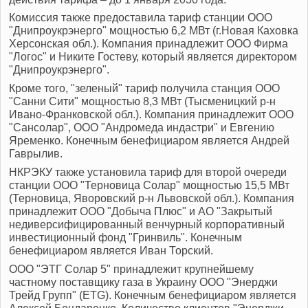
Комиссия также предоставила тариф станции ООО
"Днипроукрэнерго" мощностью 6,2 МВт (г.Новая Каховка
Херсонская обл.). Компания принадлежит ООО Фирма
"Логос" и Никите Гостеву, который является директором
"Днипроукрэнерго".
Кроме того, "зеленый" тариф получила станция ООО
"Санни Сити" мощностью 8,3 МВт (Тысменицкий р-н
Ивано-Франковской обл.). Компания принадлежит ООО
"Сансолар", ООО "Андромеда индастри" и Евгению
Яременко. Конечным бенефициаром является Андрей
Гаврылив.
НКРЭКУ также установила тариф для второй очереди
станции ООО "Терновица Солар" мощностью 15,5 МВт
(Терновица, Яворовский р-н Львовской обл.). Компания
принадлежит ООО "Добыча Плюс" и АО "Закрытый
недиверсифицированный венчурный корпоративный
инвестиционный фонд "Гринвиль". Конечным
бенефициаром является Иван Торский.
ООО "ЭТГ Солар 5" принадлежит крупнейшему
частному поставщику газа в Украину ООО "Энерджи
Трейд Групп" (ETG). Конечным бенефициаром является