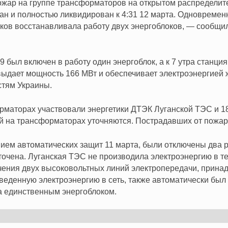
пожар на группе трансформаторов на открытом распределит
ан и полностью ликвидирован к 4:31 12 марта. Одновремен
иков восстанавливала работу двух энергоблоков, — сообщи
09 был включен в работу один энергоблок, а к 7 утра станци
ыдает мощность 166 МВт и обеспечивает электроэнергией 
стям Украины.
рматорах участвовали энергетики ДТЭК Луганской ТЭС и 
 на трансформаторах уточняются. Пострадавших от пожара
ием автоматических защит 11 марта, были отключены два р
очена. Луганская ТЭС не производила электроэнергию в те
чения двух высоковольтных линий электропередачи, прина
еденную электроэнергию в сеть, также автоматически был 
 единственным энергоблоком.