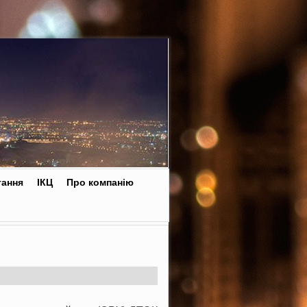
тання
ІКЦ
Про компанію