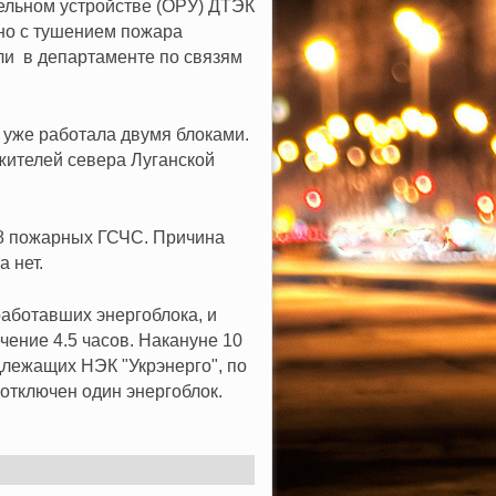
ельном устройстве (ОРУ) ДТЭК
но с тушением пожара
ли в департаменте по связям
я уже работала двумя блоками.
жителей севера Луганской
18 пожарных ГСЧС. Причина
 нет.
аботавших энергоблока, и
чение 4.5 часов. Накануне 10
длежащих НЭК "Укрэнерго", по
отключен один энергоблок.