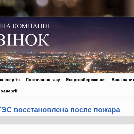
а ене́ргія
Постачання газу
Енергозбереження
Ваші запи
оенергії
ТЭС восстановлена после пожара