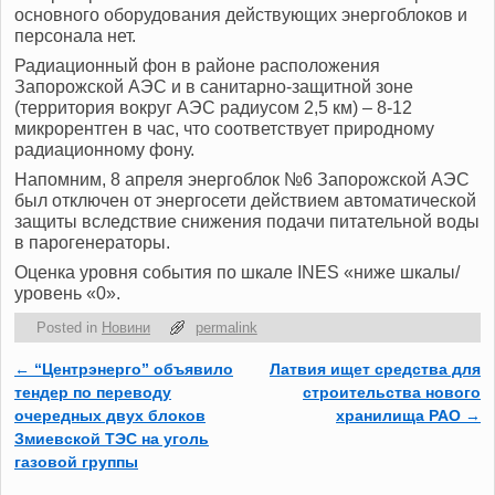
основного оборудования действующих энергоблоков и
персонала нет.
Радиационный фон в районе расположения
Запорожской АЭС и в санитарно-защитной зоне
(территория вокруг АЭС радиусом 2,5 км) – 8-12
микрорентген в час, что соответствует природному
радиационному фону.
Напомним, 8 апреля энергоблок №6 Запорожской АЭС
был отключен от энергосети действием автоматической
защиты вследствие снижения подачи питательной воды
в парогенераторы.
Оценка уровня события по шкале ІNES «ниже шкалы/
уровень «0».
Posted in
Новини
permalink
←
“Центрэнерго” объявило
Латвия ищет средства для
Post navigation
тендер по переводу
строительства нового
очередных двух блоков
хранилища РАО
→
Змиевской ТЭС на уголь
газовой группы