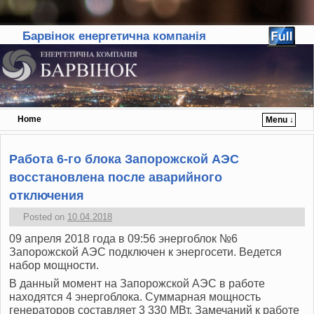
Барвінок енергетична компанія
Home
Menu ↓
Skip to primary content
Skip to secondary content
Работа 6-го блока Запорожской АЭС
восстановлена после аварийного
отключения
Posted on
10.04.2018
09 апреля 2018 года в 09:56 энергоблок №6
Запорожской АЭС подключен к энергосети. Ведется
набор мощности.
В данный момент на Запорожской АЭС в работе
находятся 4 энергоблока. Суммарная мощность
генераторов составляет 3 330 МВт. Замечаний к работе