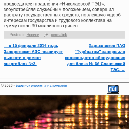
председателя правления «Николаевсой ТЭЦ»,
злоупотребляя служебным положением, совершил
растрату государственных средств, повлекшую ущерб
интересам государства и трудового коллектива на
сумму около 30 миллионов гривен.
Posted in
Новини
permalink
←
с 15 февраля 2016 года,
Харьковское ПАО
Post navigation
Запорожская АЭС планирует
“Турбоатом” завершило
вывести в ремонт
производство оборудования
энергоблок №2.
для блока № 6б Славянской
ТЭС.
→
© 2026 -
Барвінок енергетична компанія