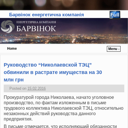
Барвінок енергетична компанія
Home
Menu ↓
Skip to primary content
Skip to secondary content
Руководство “Николаевской ТЭЦ”
обвинили в растрате имущества на 30
млн грн
Posted on
15.02.2016
Прокуратурой города Николаева, начато уголовное
производство, по фактам изложенным в письме
трудового коллектива Николаевской ТЭЦ, относительно
незаконных действий руководства данного
предприятия.
В письме отмечается, что исполняющий обязанности