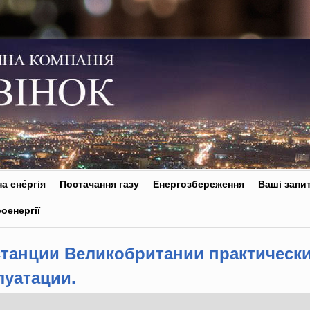
а ене́ргія
Постачання газу
Енергозбереження
Ваші запи
оенергії
станции Великобритании практическ
луатации.