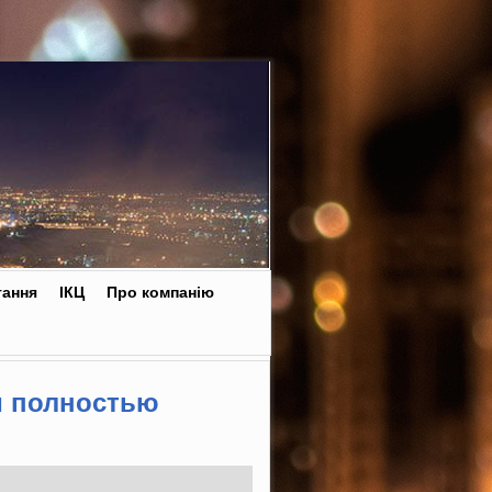
тання
ІКЦ
Про компанію
и полностью