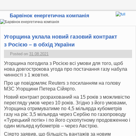
Барвінок енергетична компанія
Skip to primary content
Skip to secondary content
Угорщина уклала новий газовий контракт
з Росією – в обхід України
Posted on
31.08.2021
Угорщина погодила з Росією всі умови для того, щоб
нова довгострокова угода про постачання газу набула
чинності з 1 жовтня.
Про це повідомляє Reuters з посиланням на голову
МЗС
Угорщини Петера Сійярто.
Новий контракт розрахований на 15 років з можливістю
перегляду умов через 10 років. Згідно з його умовами,
Угорщина отримуватиме по 4,5 мільярда кубометрів
газу на рік: 3,5 мільярда через Сербію по газопроводу
«Турецький потік» і по його сухопутному продовженню і
один мільярд кубометрів – через Австрію.
Сіярто заявив, що більшість вантажів за новим