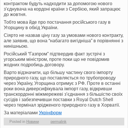
контрактом будуть надходити за допомогою нового
з’єднувача на кордоні країни з Сербією, який запрацює
до жовтня.
Тобто мова йде про постачання російського газу в
Угорщину в обхід України.
Сіярто не назвав ціну газу за умовами нового контракту,
але заявив, що вона “набагато вигідніша” в порівнянні з
нинішньою.
Російський “Газпром” підтвердив факт зустрічі з
угорським міністром, проте поки що не повідомив
жодних подробиць договору.
Варто відзначити, що більшу частину свого імпорту
природного газу, що поставляється по трубопроводу
через Україну, Угорщина отримує з РФ. Проте в останні
роки вона диверсифікувала імпорт газу, відкривши
транскордонні міжмережеві з’єднання з більшістю своїх
сусідів і забезпечивши поставки з Royal Dutch Shell
через термінал зрідженого природного газу в Хорватії.
За матеріалами
Укрінформ
Posted in
Новини
permalink