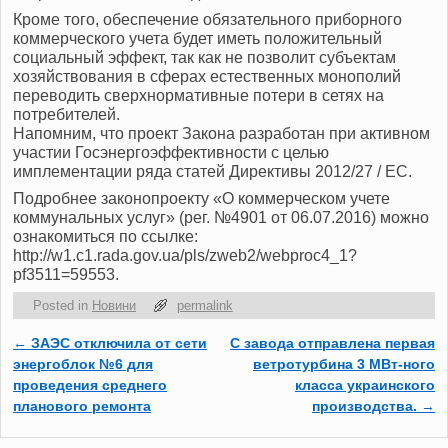
Кроме того, обеспечение обязательного приборного
коммерческого учета будет иметь положительный
социальный эффект, так как не позволит субъектам
хозяйствования в сферах естественных монополий
переводить сверхнормативные потери в сетях на
потребителей.
Напомним, что проект Закона разработан при активном
участии Госэнергоэффективности с целью
имплементации ряда статей Директивы 2012/27 / ЕС.
Подробнее законопроекту «О коммерческом учете
коммунальных услуг» (рег. №4901 от 06.07.2016) можно
ознакомиться по ссылке:
http://w1.c1.rada.gov.ua/pls/zweb2/webproc4_1?
pf3511=59553.
Posted in
Новини
permalink
←
ЗАЭС отключила от сети
С завода отправлена первая
Post navigation
энергоблок №6 для
ветротурбина 3 МВт-ного
проведения среднего
класса украинского
планового ремонта
производства.
→