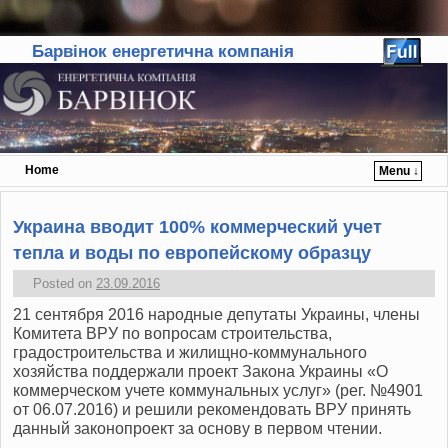
Барвінок енергетична компанія
Home
Menu ↓
Skip to primary content
Skip to secondary content
Украина вводит 100% коммерческий учет
тепла и воды по европейскому образцу
Posted on
23.09.2016
21 сентября 2016 народные депутаты Украины, члены
Комитета ВРУ по вопросам строительства,
градостроительства и жилищно-коммунального
хозяйства поддержали проект Закона Украины «О
коммерческом учете коммунальных услуг» (рег. №4901
от 06.07.2016) и решили рекомендовать ВРУ принять
данный законопроект за основу в первом чтении.