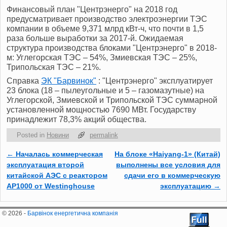
Финансовый план "Центрэнерго" на 2018 год
предусматривает производство электроэнергии ТЭС
компании в объеме 9,371 млрд кВт-ч, что почти в 1,5
раза больше выработки за 2017-й. Ожидаемая
структура производства блоками "Центрэнерго" в 2018-
м: Углегорская ТЭС – 54%, Змиевская ТЭС – 25%,
Трипольская ТЭС – 21%.
Справка
ЭК "Барвинок"
: "Центрэнерго" эксплуатирует
23 блока (18 – пылеугольные и 5 – газомазутные) на
Углегорской, Змиевской и Трипольской ТЭС суммарной
установленной мощностью 7690 МВт. Государству
принадлежит 78,3% акций общества.
Posted in
Новини
permalink
←
Началась коммерческая
На блоке «Haiyang-1» (Китай)
Post navigation
эксплуатация второй
выполнены все условия для
китайской АЭС c реактором
сдачи его в коммерческую
AP1000 от Westinghouse
эксплуатацию
→
© 2026 -
Барвінок енергетична компанія