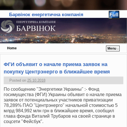
Барвінок енергетична компанія
Home
Menu ↓
Skip to primary content
Skip to secondary content
ФГИ объявит о начале приема заявок на
покупку Центрэнерго в ближайшее время
Posted on
25.10.2018
По сообщению "Энергетики Украины" :- Фонд
госимущества (ФГИ) Украины объявит о начале приема
заявок от потенциальных участников приватизации
78,289% ПАО "Центрэнерго" начальной стоимостью 5
млрд 984,992 млн грн в ближайшее время, сообщил
глава фонда Виталий Трубаров на своей странице в
соцсети "Фейсбук".