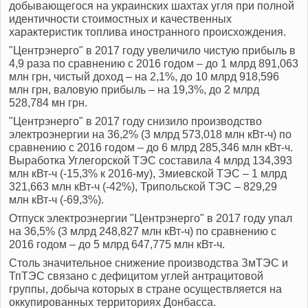
добывающегося на украинских шахтах угля при полной
идентичности стоимостных и качественных
характеристик топлива иностранного происхождения.
"Центрэнерго" в 2017 году увеличило чистую прибыль в
4,9 раза по сравнению с 2016 годом – до 1 млрд 891,063
млн грн, чистый доход – на 2,1%, до 10 млрд 918,596
млн грн, валовую прибыль – на 19,3%, до 2 млрд
528,784 мн грн.
"Центрэнерго" в 2017 году снизило производство
электроэнергии на 36,2% (3 млрд 573,018 млн кВт-ч) по
сравнению с 2016 годом – до 6 млрд 285,346 млн кВт-ч.
Выработка Углегорской ТЭС составила 4 млрд 134,393
млн кВт-ч (-15,3% к 2016-му), Змиевской ТЭС – 1 млрд
321,663 млн кВт-ч (-42%), Трипольской ТЭС – 829,29
млн кВт-ч (-69,3%).
Отпуск электроэнергии "Центрэнерго" в 2017 году упал
на 36,5% (3 млрд 248,827 млн кВт-ч) по сравнению с
2016 годом – до 5 млрд 647,775 млн кВт-ч.
Столь значительное снижение производства ЗмТЭС и
ТпТЭС связано с дефицитом углей антрацитовой
группы, добыча которых в стране осуществляется на
оккупированных территориях Донбасса.