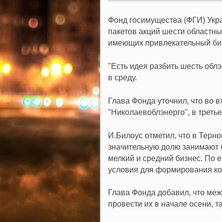
Фонд госимущества (ФГИ) Укр
пакетов акций шести областн
имеющих привлекательный биз
"Есть идея разбить шесть облэ
в среду.
Глава Фонда уточнил, что во 
"Николаевоблэнерго", в третье
И.Билоус отметил, что в Терн
значительную долю занимают 
мелкий и средний бизнес. По е
условия для формирования ко
Глава Фонда добавил, что ме
провести их в начале осени, т