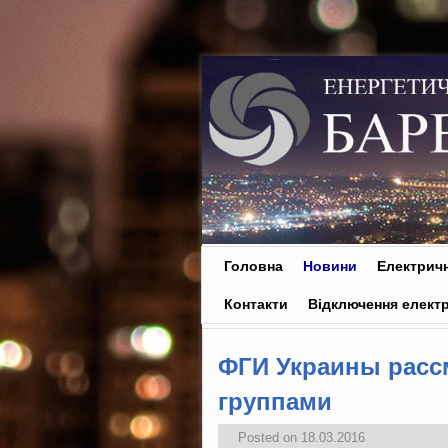
Skip to primary content
Skip to secondary content
Головна
Новини
Електричн
Контакти
Відключення електр
ФГИ Украины расс
группами
Posted on
18.03.2016