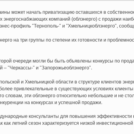
аины может начать приватизацию оставшихся в собственно
ых энергоснабжающих компаний (облэнерго) с продажи наи
нес-профиль "Тернополь-" и "Хмельницкоблэнерго", сообщ
нерго на три группы по степени их готовности и проблемнос
второй очереди могли бы быть объявлены конкурсы по прода
й – "Черкассы-" и "Запорожьеоблэнерго".
опольской и Хмельницкой области в структуре клиентов эн
более привлекательные в существующих условиях клиенты 
го словам, эти облэнерго относительно небольшие и не стол
нкуренции на конкурсах и успешной продажи.
ждународные консультанты для повышения эффективности 
ак как летний сезон характеризуется низкой инвестиционной