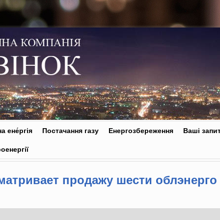
а ене́ргія
Постачання газу
Енергозбереження
Ваші запи
оенергії
матривает продажу шести облэнерго