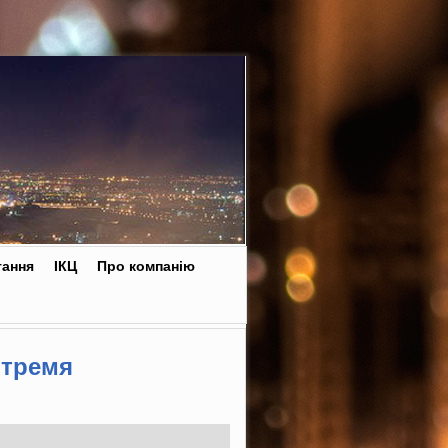
тання
ІКЦ
Про компанію
 тремя