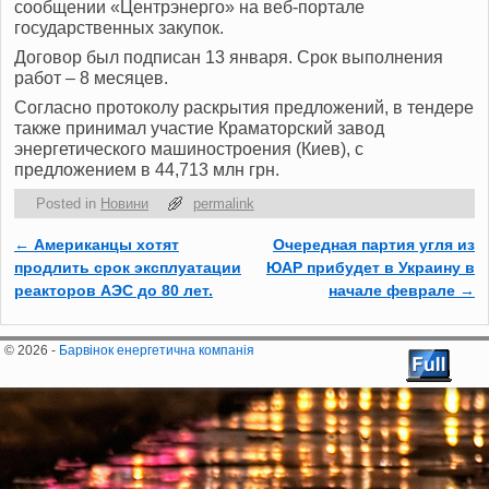
сообщении «Центрэнерго» на веб-портале
государственных закупок.
Договор был подписан 13 января. Срок выполнения
работ – 8 месяцев.
Согласно протоколу раскрытия предложений, в тендере
также принимал участие Краматорский завод
энергетического машиностроения (Киев), с
предложением в 44,713 млн грн.
Posted in
Новини
permalink
←
Американцы хотят
Очередная партия угля из
Post navigation
продлить срок эксплуатации
ЮАР прибудет в Украину в
реакторов АЭС до 80 лет.
начале феврале
→
© 2026 -
Барвінок енергетична компанія