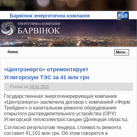
Барвінок енергетична компанія
Home
Menu ↓
Skip to primary content
Skip to secondary content
«Центрэнерго» отремонтирует
Углегорскую ТЭС за 41 млн грн
Posted on
18.01.2016
Государственная энергогенерирующая компания
«Центрэнерго» заключила договор с компанией «Форм
Трейдинг» о капитальном ремонте оборудования
открытого распределительного устройства (ОРУ)
Углегорской теплоэлектростанции (Донецкая область).
Согласно результатам тендера, стоимость ремонта
составит 41,101 млн грн. Об этом говорится в