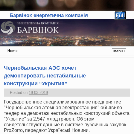
Барвінок енергетична компанія
Home
Menu ↓
Skip to primary content
Skip to secondary content
Чернобыльская АЭС хочет
демонтировать нестабильные
конструкции “Укрытия”
Posted on
19.03.2019
Государственное специализированное предприятие
"Чернобыльская атомная электростанция" объявило
тендер на демонтаж нестабильных конструкций объекта
"Укрытие" за 2,547 млрд гривен. Об этом
свидетельствуют данные в системе публичных закупок
ProZorro, передают Українські Новини.