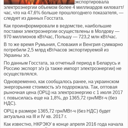
экспортировала
электроэнергии объемом более 4 миллиардов киловатт/
час, что на 47,6% больше прошлогоднего показателя, —
следует из данных Госстата.
Как проинформировали в ведомстве, наибольшие
поставки электроэнергии осуществлены в Молдову —
970 миллионов кВт/час, Польшу — 723,2 млн кВт/час.
В то же время Румыния, Словакия и Венгрия суммарно
потребили 2,5 млрд кВт/часов экспортируемой из
Украины э/э.
По данным Госстата, за отчетный период в Беларусь и
Россию экспорт э/э (а также импорт электроэнергии) не
осуществлялся.
Одновременно, как сообщалось ранее, на украинском
энергорынке стоимость э/э подорожала. Так, оптовая
рыночная цена (
ОРЦ
) на электроэнергию с 1 июля 2017
г. повысилась еще на 1,8%, до 1365,72 грн/МВт-ч (без
НДС
).
ОРЦ
в размере 1365,72 грн/МВт-ч (без
НДС
) будет
актуальна на
III
и IV кв. 2017 г.
Как известно,
НКРЭКУ
в конце апреля 2016 года начала