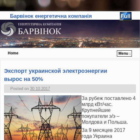
Барвінок енергетична компанія
Home
Menu ↓
Skip to primary content
Skip to secondary content
Экспорт украинской электроэнергии
вырос на 50%
Posted on
30.10.2017
За рубеж поставлено 4
млрд кВт/час.
Крупнейшие
покупатели э/э –
Молдова и Польша.
За 9 месяцев 2017
года Украина