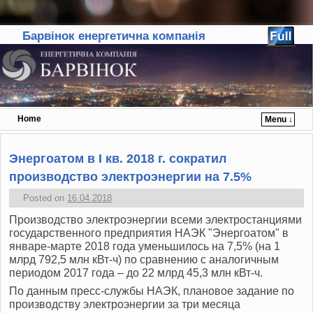
Барвінок енергетична компанія
Home
Menu ↓
Skip to primary content
Skip to secondary content
Энергоатом в I кв. 2018 г. сократил
производство электроэнергии на 7.5%
Posted on
16.04.2018
Производство электроэнергии всеми электростанциями
государственного предприятия НАЭК "Энергоатом" в
январе-марте 2018 года уменьшилось на 7,5% (на 1
млрд 792,5 млн кВт-ч) по сравнению с аналогичным
периодом 2017 года – до 22 млрд 45,3 млн кВт-ч.
По данным пресс-службы НАЭК, плановое задание по
производству электроэнергии за три месяца