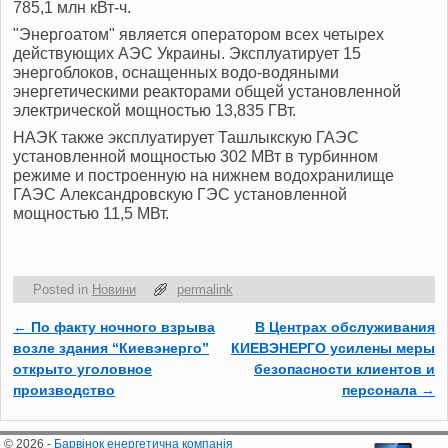
785,1 млн кВт-ч.
"Энергоатом" является оператором всех четырех
действующих АЭС Украины. Эксплуатирует 15
энергоблоков, оснащенных водо-водяными
энергетическими реакторами общей установленной
электрической мощностью 13,835 ГВт.
НАЭК также эксплуатирует Ташлыкскую ГАЭС
установленной мощностью 302 МВт в турбинном
режиме и построенную на нижнем водохранилище
ГАЭС Александровскую ГЭС установленной
мощностью 11,5 МВт.
Posted in
Новини
permalink
←
По факту ночного взрыва
В Центрах обслуживания​
Post navigation
возле здания “Киевэнерго”
КИЕВЭНЕРГО усилены меры
открыто уголовное
безопасности клиентов и
производство
персонала
→
© 2026 -
Барвінок енергетична компанія