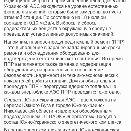
Радиационный фон на промышленной площадке Южно-
Украинской АЭС находится на уровне естественных
фоновых значений, которые были замерены до пуска
атомной станции. По состоянию на 18 июля он
составляет 0,10 мкЗв/ч. Выбросы и сбросы
радиоактивных веществ в окружающую среду не
превышали установленных допустимых значений.
Напомним, планово-предупредительный ремонт (ППР)
‒ это выполнение в заранее запланированные сроки
ремонта и обследования оборудования для
подтверждения его технического состояния. Во время
ППР выполняется также замена и модернизация
оборудования, направленные на повышение
безопасности, надежности и технико-экономических
показателей работы станции. Другая обязательная
процедура ППР ‒ перегрузка ядерного топлива. На
каждом энергоблоке АЭС ППР проводится ежегодно.
Справка
. Южно-Украинская АЭС – расположена на
берегах Южного Буга в городе Южноукраинск
Николаевской области и является обособленным
подразделением ГП НАЭК «Энергоатом». Входит в
состав Южно-Украинского энергетического комплекса.
В состав энергокомплекса входят: Южно-Украинская