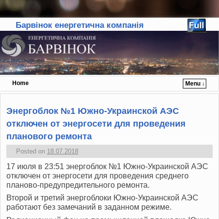
Барвінок енергетична компанія
Home
Menu ↓
Skip to primary content
Skip to secondary content
Энергоблок №1 Южно-Украинской АЭС
отключен от энергосети для проведения
планового ремонта
Posted on
18.07.2018
17 июля в 23:51 энергоблок №1 Южно-Украинской АЭС
отключен от энергосети для проведения среднего
планово-предупредительного ремонта.
Второй и третий энергоблоки Южно-Украинской АЭС
работают без замечаний в заданном режиме.