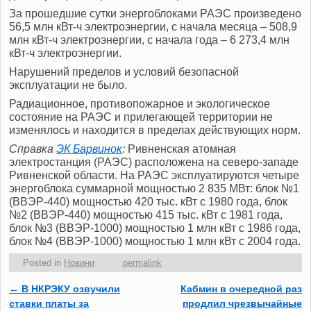
За прошедшие сутки энергоблоками РАЭС произведено
56,5 млн кВт-ч электроэнергии, с начала месяца – 508,9
млн кВт-ч электроэнергии, с начала года – 6 273,4 млн
кВт-ч электроэнергии.
Нарушений пределов и условий безопасной
эксплуатации не было.
Радиационное, противопожарное и экологическое
состояние на РАЭС и прилегающей территории не
изменялось и находится в пределах действующих норм.
Справка
ЭК Барвинок
:
Ривненская атомная
электростанция (РАЭС) расположена на северо-западе
Ривненской области. На РАЭС эксплуатируются четыре
энергоблока суммарной мощностью 2 835 МВт: блок №1
(ВВЭР-440) мощностью 420 тыс. кВт с 1980 года, блок
№2 (ВВЭР-440) мощностью 415 тыс. кВт с 1981 года,
блок №3 (ВВЭР-1000) мощностью 1 млн кВт с 1986 года,
блок №4 (ВВЭР-1000) мощностью 1 млн кВт с 2004 года.
Posted in
Новини
permalink
←
В НКРЭКУ озвучили
Кабмин в очередной раз
Post navigation
ставки платы за
продлил чрезвычайные