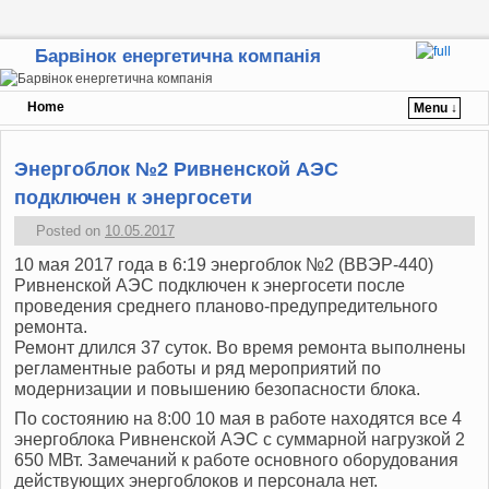
Барвінок енергетична компанія
Home
Menu ↓
Skip to primary content
Skip to secondary content
Энергоблок №2 Ривненской АЭС
подключен к энергосети
Posted on
10.05.2017
10 мая 2017 года в 6:19 энергоблок №2 (ВВЭР-440)
Ривненской АЭС подключен к энергосети после
проведения среднего планово-предупредительного
ремонта.
Ремонт длился 37 суток. Во время ремонта выполнены
регламентные работы и ряд мероприятий по
модернизации и повышению безопасности блока.
По состоянию на 8:00 10 мая в работе находятся все 4
энергоблока Ривненской АЭС с суммарной нагрузкой 2
650 МВт. Замечаний к работе основного оборудования
действующих энергоблоков и персонала нет.