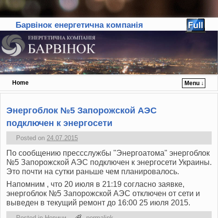
Барвінок енергетична компанія
Home
Menu ↓
Skip to primary content
Skip to secondary content
Энергоблок №5 Запорожской АЭС
подключен к энергосети
Posted on
24.07.2015
По сообщению прессслужбы "Энергоатома" энергоблок
№5 Запорожской АЭС подключен к энергосети Украины.
Это почти на сутки раньше чем планировалось.
Напомним , что 20 июля в 21:19 согласно заявке,
энергоблок №5 Запорожской АЭС отключен от сети и
выведен в текущий ремонт до 16:00 25 июля 2015.
Posted in
Новини
permalink