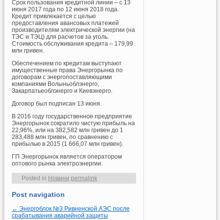
Срок пользования кредитной линии – с 13
июня 2017 года по 12 июня 2018 года.
Кредит привлекается с целью
предоставления авансовых платежей
производителям электрической энергии (на
ТЭС и ТЭЦ) для расчетов за уголь.
Стоимость обслуживания кредита – 179,99
млн гривен.
Обеспечением по кредитам выступают
имущественные права Энергорынка по
договорам с энергопоставляющими
компаниями Волыньоблэнерго,
Закарпатьеоблэнерго и Киевэнерго.
Договор был подписан 13 июня.
В 2016 году государственное предприятие
Энергорынок сократило чистую прибыль на
22,96%, или на 382,582 млн гривен до 1
283,488 млн гривен, по сравнению с
прибылью в 2015 (1 666,07 млн гривен).
ГП Энергорынок является оператором
оптового рынка электроэнергии.
Posted in
Новини
permalink
Post navigation
←
Энергоблок №3 Ривненской АЭС после
срабатывания аварийной защиты