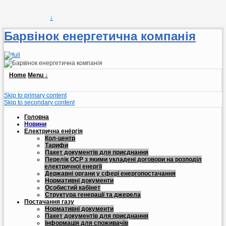
↓
Барвінок енергетична компанія
Home
Menu ↓
Skip to primary content
Skip to secondary content
Головна
Новини
Електрична ене́ргія
Кол-центр
Тарифи
Пакет документів для приєднання
Перелік ОСР з якими укладені договори на розподіл
електричної енергії
Державні органи у сфері енергопостачання
Нормативні документи
Особистий кабінет
Структура генерації та джерела
Постачання газу
Нормативні документи
Пакет документів для приєднання
Інформація для споживачів