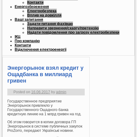
Контакти
Енергозбереження
Електробезпека
Вплив на довкілля
Ваші запитання
Задати питання фахівцю
Направити звернення/скаргу/претензію
Надати повідомлення про загрозу електробезпеки
ІКЦ
Про компанію
Контакти
Відключення електроенергії
Энергорынок взял кредит у
Ощадбанка в миллиард
гривен
Posted on
16.06.2017
by
admin
Государственное предприятие
Энергорынок привлекло у
Государственного Ощадного банка
кредитную линию на 1 млрд гривен на год.
Об этом говорится в копии договора ГП
Энергорынок в системе публичных закупок
ProZorro, передают Українські новини.