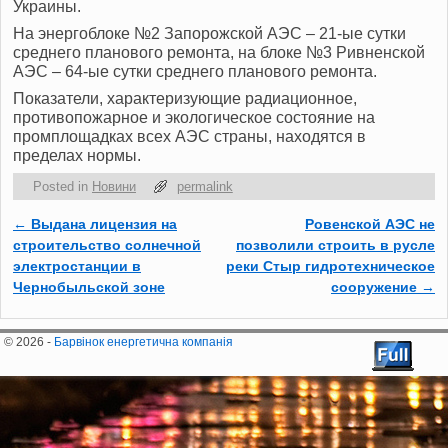
Украины.
На энергоблоке №2 Запорожской АЭС – 21-ые сутки
среднего планового ремонта, на блоке №3 Ривненской
АЭС – 64-ые сутки среднего планового ремонта.
Показатели, характеризующие радиационное,
противопожарное и экологическое состояние на
промплощадках всех АЭС страны, находятся в
пределах нормы.
Posted in
Новини
permalink
←
Выдана лицензия на
Ровенской АЭС не
Post navigation
строительство солнечной
позволили строить в русле
электростанции в
реки Стыр гидротехническое
Чернобыльской зоне
сооружение
→
© 2026 -
Барвінок енергетична компанія