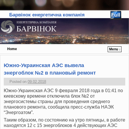
Барвінок енергетична компанія
Home
Menu ↓
Skip to primary content
Skip to secondary content
Южно-Украинская АЭС вывела
энергоблок №2 в плановый ремонт
Posted on
09.02.2018
Южно-Украинская АЭС 9 февраля 2018 года в 01:41 по
киевскому времени отключила блок №2 от
энергосистемы страны для проведения среднего
планового ремонта, сообщила пресс-служба НАЭК
“Энергоатом”.
Таким образом, по состоянию на утро пятницы, в работе
находятся 12 с 15 энергоблоков 4 действующих АЭС