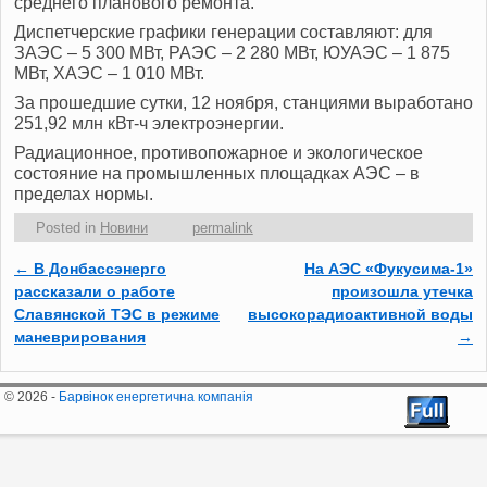
среднего планового ремонта.
Диспетчерские графики генерации составляют: для
ЗАЭС – 5 300 МВт, РАЭС – 2 280 МВт, ЮУАЭС – 1 875
МВт, ХАЭС – 1 010 МВт.
За прошедшие сутки, 12 ноября, станциями выработано
251,92 млн кВт-ч электроэнергии.
Радиационное, противопожарное и экологическое
состояние на промышленных площадках АЭС – в
пределах нормы.
Posted in
Новини
permalink
←
В Донбассэнерго
На АЭС «Фукусима-1»
Post navigation
рассказали о работе
произошла утечка
Славянской ТЭС в режиме
высокорадиоактивной воды
маневрирования
→
© 2026 -
Барвінок енергетична компанія